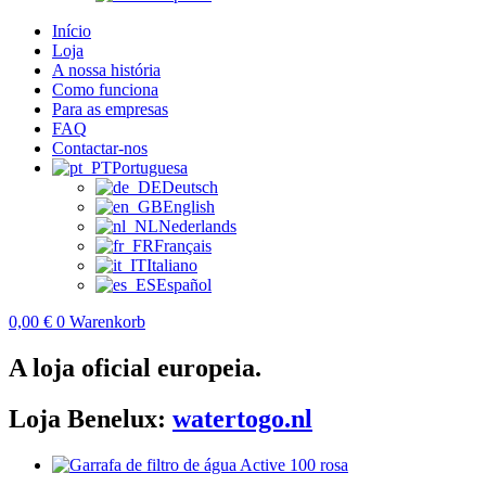
Início
Loja
A nossa história
Como funciona
Para as empresas
FAQ
Contactar-nos
Portuguesa
Deutsch
English
Nederlands
Français
Italiano
Español
0,00
€
0
Warenkorb
A loja oficial europeia.
Loja Benelux:
watertogo.nl