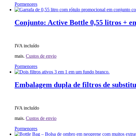
Este
Pormenores
produto
possui
diversas
Conjunto: Active Bottle 0,55 litros + 
variantes.
As
opções
podem
IVA incluído
ser
selecionadas
mais.
Custos de envio
na
página
Este
Pormenores
do
produto
produto.
possui
diversas
Embalagem dupla de filtros de substit
variantes.
As
opções
podem
IVA incluído
ser
selecionadas
mais.
Custos de envio
na
página
Pormenores
do