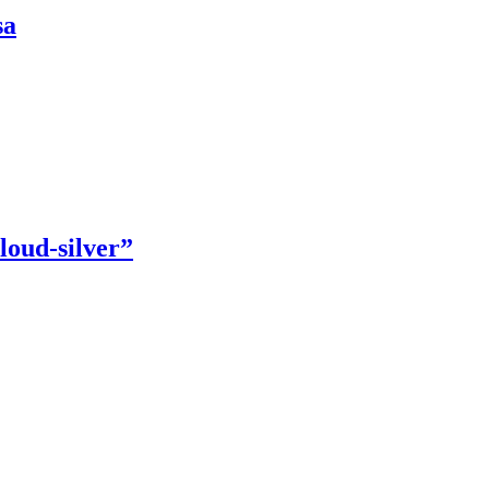
sa
loud-silver”