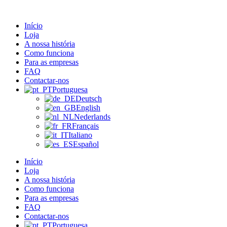
Pular
para
Início
o
Loja
conteúdo
A nossa história
Como funciona
Para as empresas
FAQ
Contactar-nos
Portuguesa
Deutsch
English
Nederlands
Français
Italiano
Español
Início
Loja
A nossa história
Como funciona
Para as empresas
FAQ
Contactar-nos
Portuguesa