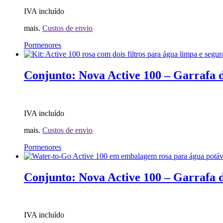
podem
IVA incluído
ser
selecionadas
mais.
Custos de envio
na
página
Este
Pormenores
do
produto
produto.
possui
diversas
Conjunto: Nova Active 100 – Garrafa de
variantes.
As
opções
podem
IVA incluído
ser
selecionadas
mais.
Custos de envio
na
página
Pormenores
do
produto.
Conjunto: Nova Active 100 – Garrafa de
IVA incluído