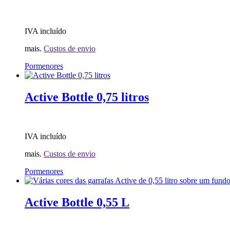
IVA incluído
mais.
Custos de envio
Pormenores
Active Bottle 0,75 litros
IVA incluído
mais.
Custos de envio
Este
Pormenores
produto
possui
diversas
Active Bottle 0,55 L
variantes.
As
opções