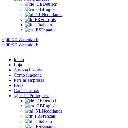
Deutsch
English
Nederlands
Français
Italiano
Español
0,00
€
0
Warenkorb
0,00
€
0
Warenkorb
Início
Loja
A nossa história
Como funciona
Para as empresas
FAQ
Contactar-nos
Portuguesa
Deutsch
English
Nederlands
Français
Italiano
Español