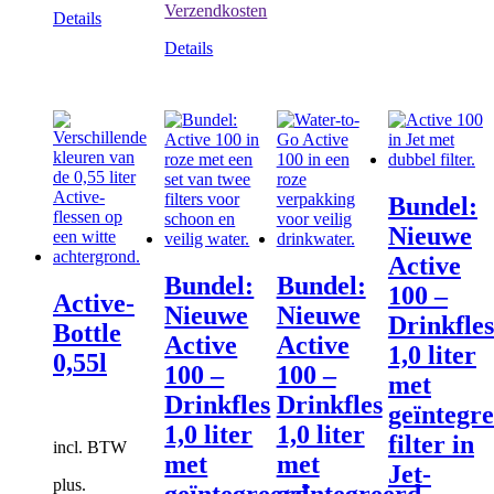
Verzendkosten
worden
Details
op
Details
de
product
Bundel:
Nieuwe
Active
Bundel:
Bundel:
100 –
Active-
Nieuwe
Nieuwe
Drinkfles
Bottle
Active
Active
1,0 liter
0,55l
100 –
100 –
met
Drinkfles
Drinkfles
geïntegr
1,0 liter
1,0 liter
filter in
incl. BTW
met
met
Jet-
plus.