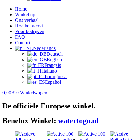
Home
Winkel op
Ons verhaal
Hoe het werkt
Voor bedrijven
FAQ
Contact
Nederlands
Deutsch
English
Français
Italiano
Portuguesa
Español
0,00
€
0
Winkelwagen
De officiële Europese winkel.
Benelux Winkel:
watertogo.nl