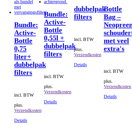
dubbelpak
Bottle
Bundle:
filters
Bag –
Active-
Bundle:
Neopree
Bottle
Active-
schouder
0,55l +
incl. BTW
Bottle
met veel
dubbelpak
0,75
extra's
plus.
filters
Verzendkosten
liter+
dubbelpak
Details
incl. BTW
filters
incl. BTW
plus.
plus.
Verzendkosten
Verzendkosten
incl. BTW
Details
Dit
Details
plus.
product
Verzendkosten
heeft
meerdere
Dit
Details
variaties.
product
Deze
heeft