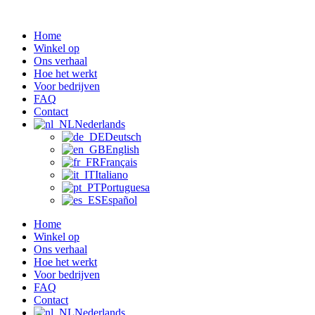
Ga
naar
Home
de
Winkel op
inhoud
Ons verhaal
Hoe het werkt
Voor bedrijven
FAQ
Contact
Nederlands
Deutsch
English
Français
Italiano
Portuguesa
Español
Home
Winkel op
Ons verhaal
Hoe het werkt
Voor bedrijven
FAQ
Contact
Nederlands