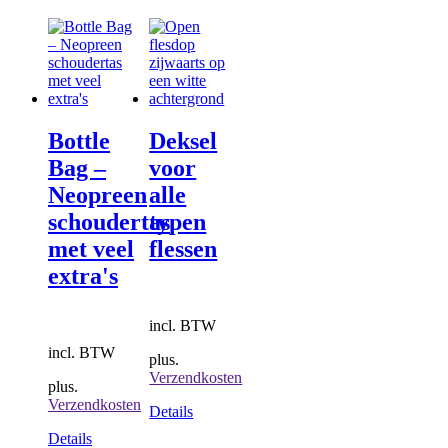
optie
meerdere
kan
variaties.
gekozen
Deze
worden
optie
op
kan
de
gekozen
productpagina
worden
Bottle
Deksel
op
de
Bag –
voor
productpagina
Neopreen
alle
schoudertas
typen
met veel
flessen
extra's
incl. BTW
incl. BTW
plus.
Verzendkosten
plus.
Verzendkosten
Details
Details