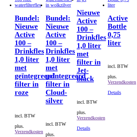
Nieuwe
Bundel:
Bundel:
Active
Active
Nieuwe
Nieuwe
Bottle
100 –
Active
Active
0,75
Drinkfles
100 –
100 –
liter
1,0 liter
Drinkfles
Drinkfles
met
1,0 liter
1,0 liter
filter in
incl. BTW
met
met
Jet-
geïntegreerd
geïntegreerd
plus.
black
Verzendkosten
filter in
filter in
roze
Cloud-
Dit
Details
product
silver
incl. BTW
heeft
meerder
plus.
variaties
incl. BTW
Verzendkosten
Deze
incl. BTW
optie
plus.
Details
kan
Verzendkosten
plus.
gekozen