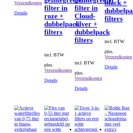
geïntegreerd
geïntegreerd
black +
Verzendkosten
filter in
filter in
dubbelpa
Dit
Details
roze +
Cloud-
filters
product
dubbelpack
silver +
heeft
meerdere
filters
dubbelpack
variaties.
filters
Deze
incl. BTW
optie
kan
plus.
incl. BTW
gekozen
Verzendkosten
worden
incl. BTW
plus.
op
Details
Verzendkosten
de
plus.
productpagina
Verzendkosten
Details
Details