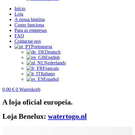
Início
Loja
A nossa história
Como funciona
Para as empresas
FAQ
Contactar-nos
Portuguesa
Deutsch
English
Nederlands
Français
Italiano
Español
0,00
€
0
Warenkorb
A loja oficial europeia.
Loja Benelux:
watertogo.nl