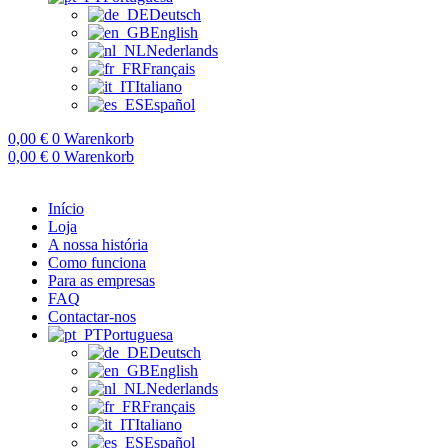
Deutsch
English
Nederlands
Français
Italiano
Español
0,00
€
0
Warenkorb
0,00
€
0
Warenkorb
Início
Loja
A nossa história
Como funciona
Para as empresas
FAQ
Contactar-nos
Portuguesa
Deutsch
English
Nederlands
Français
Italiano
Español