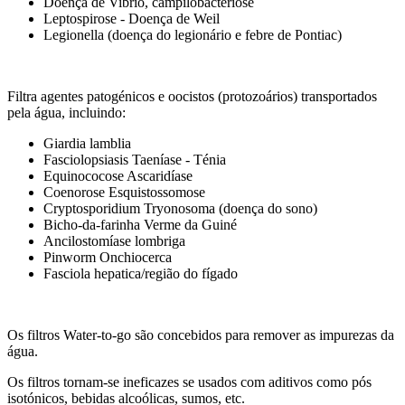
Doença de Vibrio, campilobacteriose
Leptospirose - Doença de Weil
Legionella (doença do legionário e febre de Pontiac)
Filtra agentes patogénicos e oocistos (protozoários) transportados
pela água, incluindo:
Giardia lamblia
Fasciolopsiasis Taeníase - Ténia
Equinococose Ascaridíase
Coenorose Esquistossomose
Cryptosporidium Tryonosoma (doença do sono)
Bicho-da-farinha Verme da Guiné
Ancilostomíase lombriga
Pinworm Onchiocerca
Fasciola hepatica/região do fígado
Os filtros Water-to-go são concebidos para remover as impurezas da
água.
Os filtros tornam-se ineficazes se usados com aditivos como pós
isotónicos, bebidas alcoólicas, sumos, etc.