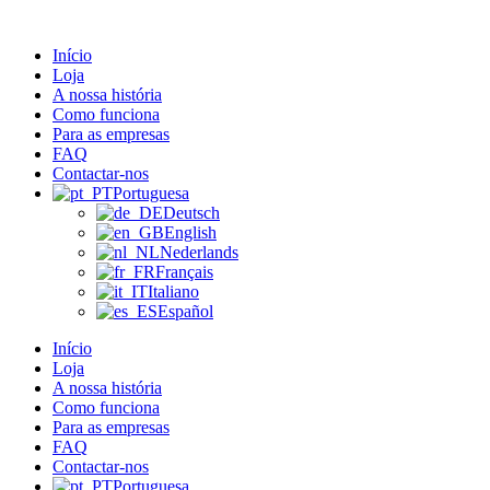
Pular
para
Início
o
Loja
conteúdo
A nossa história
Como funciona
Para as empresas
FAQ
Contactar-nos
Portuguesa
Deutsch
English
Nederlands
Français
Italiano
Español
Início
Loja
A nossa história
Como funciona
Para as empresas
FAQ
Contactar-nos
Portuguesa