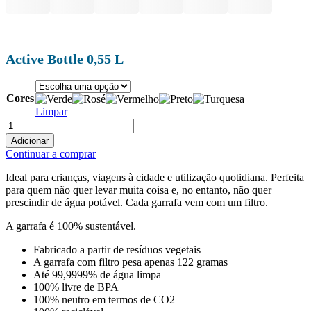
Active Bottle 0,55 L
Cores
Limpar
Quantidade
de
Adicionar
Active
Continuar a comprar
-
Flasche
Ideal para crianças, viagens à cidade e utilização quotidiana. Perfeita
0,55
para quem não quer levar muita coisa e, no entanto, não quer
L
prescindir de água potável. Cada garrafa vem com um filtro.
A garrafa é 100% sustentável.
Fabricado a partir de resíduos vegetais
A garrafa com filtro pesa apenas 122 gramas
Até 99,9999% de água limpa
100% livre de BPA
100% neutro em termos de CO2