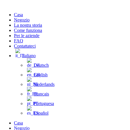
Vai
al
Casa
contenuto
Negozio
La nostra storia
Come funziona
Per le aziende
FAQ
Contattateci
Italiano
Deutsch
English
Nederlands
Français
Portuguesa
Español
Casa
Negozio