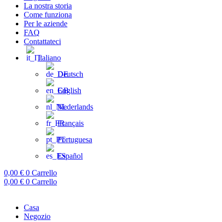
La nostra storia
Come funziona
Per le aziende
FAQ
Contattateci
Italiano
Deutsch
English
Nederlands
Français
Portuguesa
Español
0,00
€
0
Carrello
0,00
€
0
Carrello
Casa
Negozio