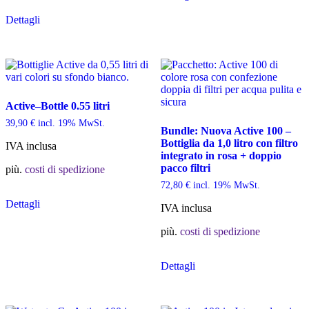
ha
Dettagli
più
varianti.
Le
opzioni
possono
essere
scelte
Active–Bottle 0.55 litri
nella
pagina
39,90
€
incl. 19% MwSt.
Bundle: Nuova Active 100 –
del
Bottiglia da 1,0 litro con filtro
prodotto
IVA inclusa
integrato in rosa + doppio
pacco filtri
più.
costi di spedizione
72,80
€
incl. 19% MwSt.
Questo
Dettagli
prodotto
IVA inclusa
ha
più
più.
costi di spedizione
varianti.
Le
Dettagli
opzioni
possono
essere
scelte