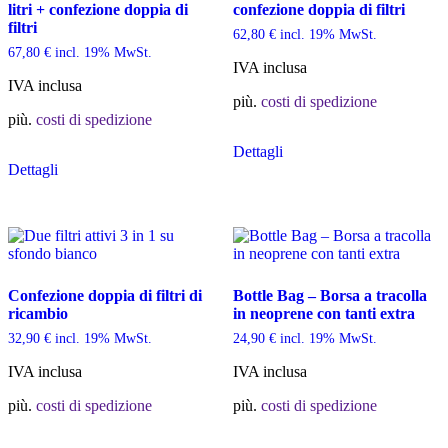
litri + confezione doppia di
confezione doppia di filtri
filtri
62,80
€
incl. 19% MwSt.
67,80
€
incl. 19% MwSt.
IVA inclusa
IVA inclusa
più.
costi di spedizione
più.
costi di spedizione
Questo
Dettagli
Questo
prodotto
Dettagli
prodotto
ha
ha
più
più
varianti.
varianti.
Le
Le
opzioni
opzioni
possono
possono
essere
Confezione doppia di filtri di
Bottle Bag – Borsa a tracolla
essere
scelte
ricambio
in neoprene con tanti extra
scelte
nella
nella
pagina
32,90
€
incl. 19% MwSt.
24,90
€
incl. 19% MwSt.
pagina
del
del
prodotto
IVA inclusa
IVA inclusa
prodotto
più.
costi di spedizione
più.
costi di spedizione