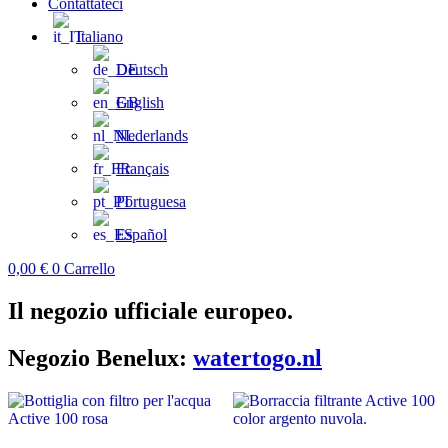
Contattateci
Italiano
Deutsch
English
Nederlands
Français
Portuguesa
Español
0,00
€
0
Carrello
Il negozio ufficiale europeo.
Negozio Benelux:
watertogo.nl