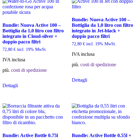
nella
pagina
del
Bundle: Nuova Active 100 –
prodotto
Bundle: Nuova Active 100 –
Bottiglia da 1,0 litro con filtro
Bottiglia da 1,0 litro con filtro
integrato in Jet-black +
integrato in Cloud-silver +
doppio pacco filtri
doppio pacco filtri
72,80
€
incl. 19% MwSt.
72,80
€
incl. 19% MwSt.
IVA inclusa
IVA inclusa
più.
costi di spedizione
più.
costi di spedizione
Dettagli
Dettagli
Bundle: Active Bottle 0.75l
Bundle: Active Bottle 0.55l +