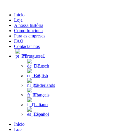
Pular
para
Início
o
Loja
conteúdo
A nossa história
Como funciona
Para as empresas
FAQ
Contactar-nos
Portuguesa
Deutsch
English
Nederlands
Français
Italiano
Español
Início
Loja