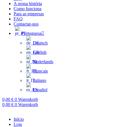
A nossa história
Como funciona
Para as empresas
FAQ
Contactar-nos
Portuguesa
Deutsch
English
Nederlands
Français
Italiano
Español
0,00
€
0
Warenkorb
0,00
€
0
Warenkorb
Início
Loja