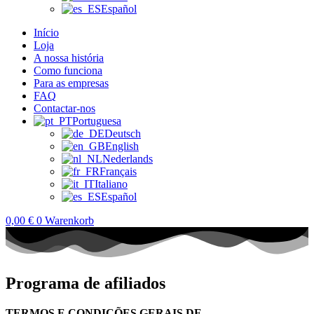
Español
Início
Loja
A nossa história
Como funciona
Para as empresas
FAQ
Contactar-nos
Portuguesa
Deutsch
English
Nederlands
Français
Italiano
Español
0,00
€
0
Warenkorb
Programa de afiliados
TERMOS E CONDIÇÕES GERAIS DE