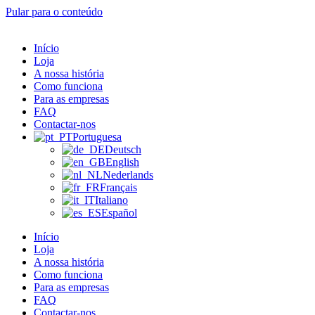
Pular para o conteúdo
Início
Loja
A nossa história
Como funciona
Para as empresas
FAQ
Contactar-nos
Portuguesa
Deutsch
English
Nederlands
Français
Italiano
Español
Início
Loja
A nossa história
Como funciona
Para as empresas
FAQ
Contactar-nos