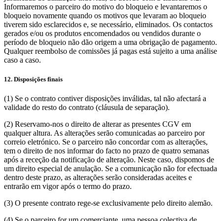
Informaremos o parceiro do motivo do bloqueio e levantaremos o
bloqueio novamente quando os motivos que levaram ao bloqueio
tiverem sido esclarecidos e, se necessário, eliminados. Os contactos
gerados e/ou os produtos encomendados ou vendidos durante o
período de bloqueio não dão origem a uma obrigação de pagamento.
Qualquer reembolso de comissões já pagas está sujeito a uma análise
caso a caso.
12. Disposições finais
(1) Se o contrato contiver disposições inválidas, tal não afectará a
validade do resto do contrato (cláusula de separação).
(2) Reservamo-nos o direito de alterar as presentes CGV em
qualquer altura. As alterações serão comunicadas ao parceiro por
correio eletrónico. Se o parceiro não concordar com as alterações,
tem o direito de nos informar do facto no prazo de quatro semanas
após a receção da notificação de alteração. Neste caso, dispomos de
um direito especial de anulação. Se a comunicação não for efectuada
dentro deste prazo, as alterações serão consideradas aceites e
entrarão em vigor após o termo do prazo.
(3) O presente contrato rege-se exclusivamente pelo direito alemão.
(4) Se o parceiro for um comerciante, uma pessoa colectiva de