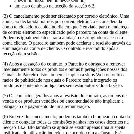
apesar do nosso pedido nesse sentido,
um caso de abuso na aceção da secção 6.2.
(3) O cancelamento pode ser efectuado por correio eletrónico. Uma
anulação declarada por nós por correio eletrónico é considerada
como tendo sido recebida no dia em que é enviada para o endereço
de correio eletrónico especificado pelo parceiro na conta de cliente.
Podemos igualmente declarar a anulação restringindo o acesso à
conta cliente. O parceiro também pode declarar a rescisão através da
eliminação da conta de cliente. O contrato é rescindido após a
receção da rescisão.
(4) Após a cessação do contrato, o Parceiro é obrigado a remover
imediatamente todos os produtos e outras hiperligações nossas dos
Canais do Parceiro. Isto também se aplica a sítios Web ou outros
meios de publicidade nos quais o Parceiro tenha integrado os
produtos e conteúdos ou ligações sem estar autorizado a fazê-lo.
(5) Os contactos gerados após a rescisão do contrato, as ordens de
venda e os produtos vendidos ou encomendados não implicam a
obrigação de pagamento de uma remuneração.
(6) Em vez do cancelamento, podemos também bloquear a conta do
cliente e congelar todas as comissões ganhas nos casos descritos na
Secção 13.2. Isto também se aplica se existir apenas uma suspeita
justificada de utilização indevida, de acordo com a cláusula 6.2.