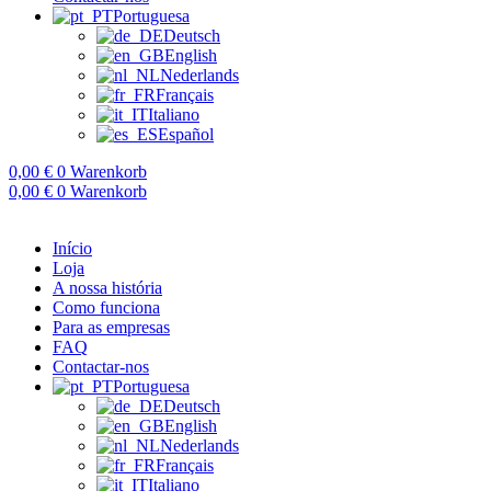
Portuguesa
Deutsch
English
Nederlands
Français
Italiano
Español
0,00
€
0
Warenkorb
0,00
€
0
Warenkorb
Início
Loja
A nossa história
Como funciona
Para as empresas
FAQ
Contactar-nos
Portuguesa
Deutsch
English
Nederlands
Français
Italiano