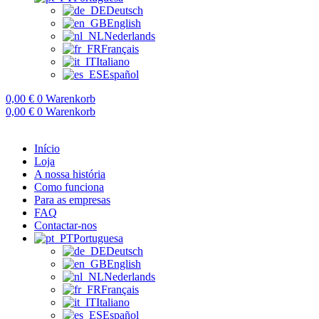
Deutsch
English
Nederlands
Français
Italiano
Español
0,00
€
0
Warenkorb
0,00
€
0
Warenkorb
Início
Loja
A nossa história
Como funciona
Para as empresas
FAQ
Contactar-nos
Portuguesa
Deutsch
English
Nederlands
Français
Italiano
Español