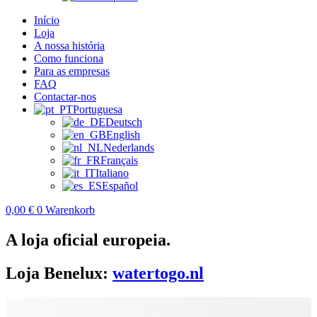
Início
Loja
A nossa história
Como funciona
Para as empresas
FAQ
Contactar-nos
Portuguesa
Deutsch
English
Nederlands
Français
Italiano
Español
0,00
€
0
Warenkorb
A loja oficial europeia.
Loja Benelux:
watertogo.nl