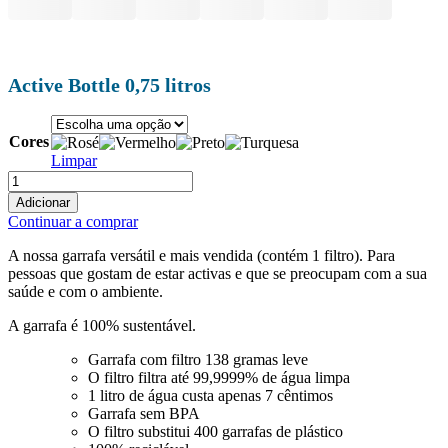
Active Bottle 0,75 litros
Cores
Limpar
Quantidade
de
Adicionar
Active
Continuar a comprar
Flasche
0,75
A nossa garrafa versátil e mais vendida (contém 1 filtro). Para
L
pessoas que gostam de estar activas e que se preocupam com a sua
saúde e com o ambiente.
A garrafa é 100% sustentável.
Garrafa com filtro 138 gramas leve
O filtro filtra até 99,9999% de água limpa
1 litro de água custa apenas 7 cêntimos
Garrafa sem BPA
O filtro substitui 400 garrafas de plástico