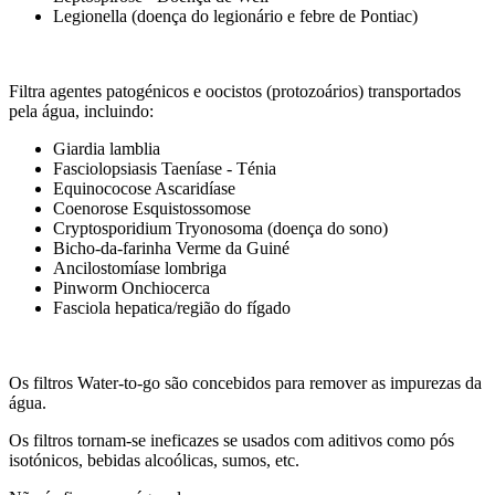
Legionella (doença do legionário e febre de Pontiac)
Filtra agentes patogénicos e oocistos (protozoários) transportados
pela água, incluindo:
Giardia lamblia
Fasciolopsiasis Taeníase - Ténia
Equinococose Ascaridíase
Coenorose Esquistossomose
Cryptosporidium Tryonosoma (doença do sono)
Bicho-da-farinha Verme da Guiné
Ancilostomíase lombriga
Pinworm Onchiocerca
Fasciola hepatica/região do fígado
Os filtros Water-to-go são concebidos para remover as impurezas da
água.
Os filtros tornam-se ineficazes se usados com aditivos como pós
isotónicos, bebidas alcoólicas, sumos, etc.