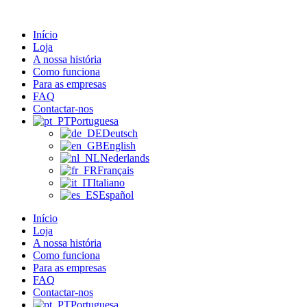
Pular
para
Início
o
Loja
conteúdo
A nossa história
Como funciona
Para as empresas
FAQ
Contactar-nos
Portuguesa
Deutsch
English
Nederlands
Français
Italiano
Español
Início
Loja
A nossa história
Como funciona
Para as empresas
FAQ
Contactar-nos
Portuguesa