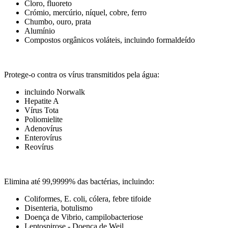
Cloro, fluoreto
Crómio, mercúrio, níquel, cobre, ferro
Chumbo, ouro, prata
Alumínio
Compostos orgânicos voláteis, incluindo formaldeído
Protege-o contra os vírus transmitidos pela água:
incluindo Norwalk
Hepatite A
Vírus Tota
Poliomielite
Adenovírus
Enterovírus
Reovírus
Elimina até 99,9999% das bactérias, incluindo:
Coliformes, E. coli, cólera, febre tifoide
Disenteria, botulismo
Doença de Vibrio, campilobacteriose
Leptospirose - Doença de Weil