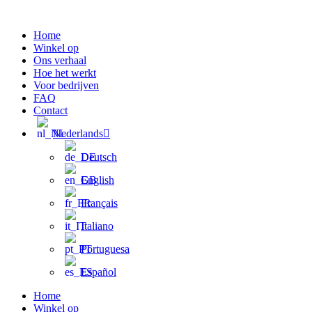
Ga
naar
Home
de
Winkel op
inhoud
Ons verhaal
Hoe het werkt
Voor bedrijven
FAQ
Contact
Nederlands
Deutsch
English
Français
Italiano
Portuguesa
Español
Home
Winkel op