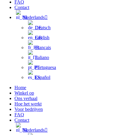
FAQ
Contact
Nederlands
Deutsch
English
Français
Italiano
Portuguesa
Español
Home
Winkel op
Ons verhaal
Hoe het werkt
Voor bedrijven
FAQ
Contact
Nederlands