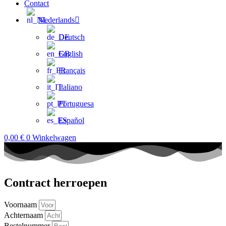
Contact
Nederlands
Deutsch
English
Français
Italiano
Portuguesa
Español
0,00
€
0
Winkelwagen
Contract herroepen
Voornaam
Achternaam
Bestelnummer