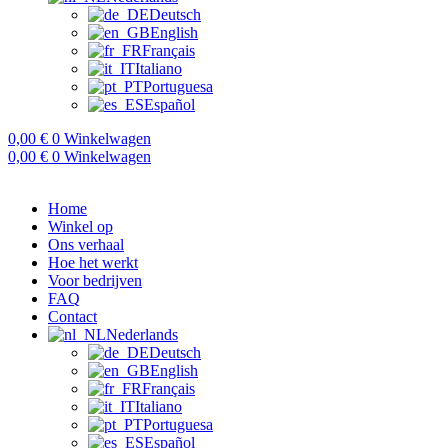
Deutsch
English
Français
Italiano
Portuguesa
Español
0,00
€
0
Winkelwagen
0,00
€
0
Winkelwagen
Home
Winkel op
Ons verhaal
Hoe het werkt
Voor bedrijven
FAQ
Contact
Nederlands
Deutsch
English
Français
Italiano
Portuguesa
Español