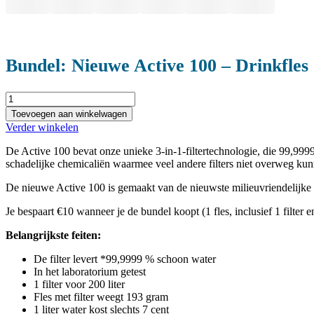
Bundel: Nieuwe Active 100 – Drinkfles 1
Bundle:
Neue
Toevoegen aan winkelwagen
Active
Verder winkelen
100
-
De Active 100 bevat onze unieke 3-in-1-filtertechnologie, die 99,999
Trinkflasche
schadelijke chemicaliën waarmee veel andere filters niet overweg ku
1.0
Liter
De nieuwe Active 100 is gemaakt van de nieuwste milieuvriendelijke
mit
integriertem
Je bespaart €10 wanneer je de bundel koopt (1 fles, inclusief 1 filter 
Filter
Belangrijkste feiten:
in
Jet-
De filter levert *99,9999 % schoon water
black
In het laboratorium getest
+
1 filter voor 200 liter
Doppelpack
Fles met filter weegt 193 gram
Filter
1 liter water kost slechts 7 cent
aantal