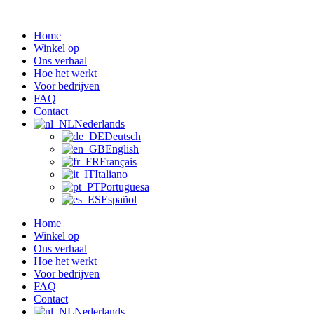
Ga
naar
Home
de
Winkel op
inhoud
Ons verhaal
Hoe het werkt
Voor bedrijven
FAQ
Contact
Nederlands
Deutsch
English
Français
Italiano
Portuguesa
Español
Home
Winkel op
Ons verhaal
Hoe het werkt
Voor bedrijven
FAQ
Contact
Nederlands