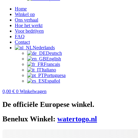
Home
Winkel op
Ons verhaal
Hoe het werkt
Voor bedrijven
FAQ
Contact
Nederlands
Deutsch
English
Français
Italiano
Portuguesa
Español
0,00
€
0
Winkelwagen
De officiële Europese winkel.
Benelux Winkel:
watertogo.nl