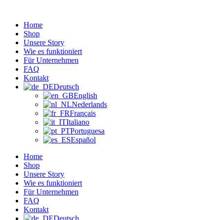
Zum
Inhalt
Home
wechseln
Shop
Unsere Story
Wie es funktioniert
Für Unternehmen
FAQ
Kontakt
Deutsch
English
Nederlands
Français
Italiano
Portuguesa
Español
Home
Shop
Unsere Story
Wie es funktioniert
Für Unternehmen
FAQ
Kontakt
Deutsch