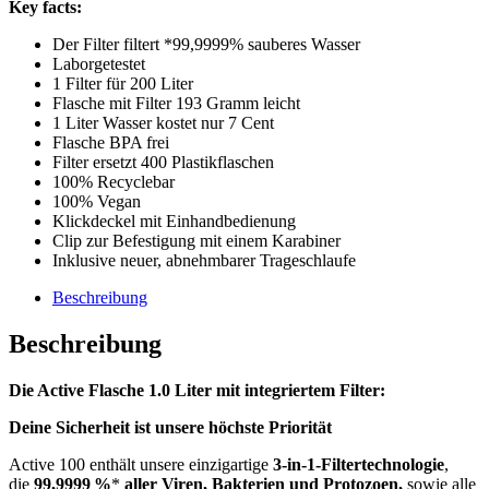
Key facts:
Filter
Menge
Der Filter filtert *99,9999% sauberes Wasser
Laborgetestet
1 Filter für 200 Liter
Flasche mit Filter 193 Gramm leicht
1 Liter Wasser kostet nur 7 Cent
Flasche BPA frei
Filter ersetzt 400 Plastikflaschen
100% Recyclebar
100% Vegan
Klickdeckel mit Einhandbedienung
Clip zur Befestigung mit einem Karabiner
Inklusive neuer, abnehmbarer Trageschlaufe
Beschreibung
Beschreibung
Die Active Flasche 1.0 Liter mit integriertem Filter:
Deine Sicherheit ist unsere höchste Priorität
Active 100 enthält unsere einzigartige
3-in-1-Filtertechnologie
,
die
99,9999 %
*
aller Viren, Bakterien und Protozoen,
sowie alle