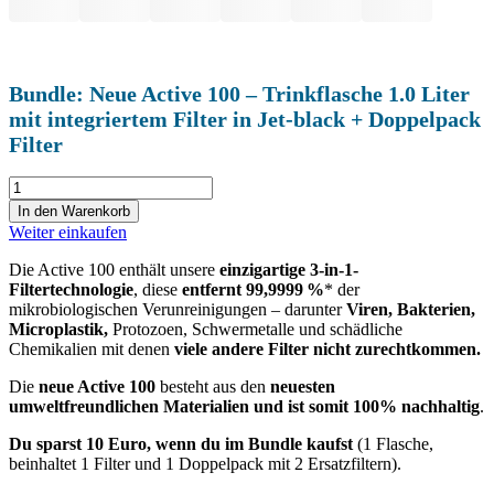
Bundle: Neue Active 100 – Trinkflasche 1.0 Liter
mit integriertem Filter in Jet-black + Doppelpack
Filter
Bundle:
Neue
In den Warenkorb
Active
Weiter einkaufen
100
-
Die Active 100 enthält unsere
einzigartige
3-in-1-
Trinkflasche
Filtertechnologie
, diese
entfernt
99,9999 %
* der
1.0
mikrobiologischen Verunreinigungen – darunter
Viren,
Bakterien,
Liter
Microplastik,
Protozoen, Schwermetalle und schädliche
mit
Chemikalien mit denen
viele andere Filter nicht zurechtkommen.
integriertem
Filter
Die
neue Active 100
besteht aus den
neuesten
in
umweltfreundlichen Materialien und
ist somit 100% nachhaltig
.
Jet-
black
Du sparst 10 Euro, wenn du im Bundle kaufst
(1 Flasche,
+
beinhaltet 1 Filter und 1 Doppelpack mit 2 Ersatzfiltern).
Doppelpack