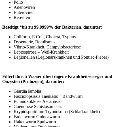
Polio
Adenoviren
Enteroviren
Reoviren
Beseitigt *bis zu 99,9999% der Bakterien, darunter:
Coliform, E.Coli, Cholera, Typhus
Dysenterie, Botulismus,
Vibrio-Krankheit, Campylobacteriose
Leptospirose – Weil-Krankheit
Legionellen (Legionärskrankheit und Pontiac-Fieber)
Filtert durch Wasser übertragene Krankheitserreger und
Oozysten (Protozoen), darunter:
Giardia lamblia
Fasciolopsiasis Taeniasis – Bandwurm
Echinokokkose Ascariasis
Coenorose Schistosomiasis
Kryptosporidium Tryonosoma (Schlafkrankheit)
Fadenwurm Guineawurm
Hakenwurm Spulwurm
Madenwurm Onchiocerca