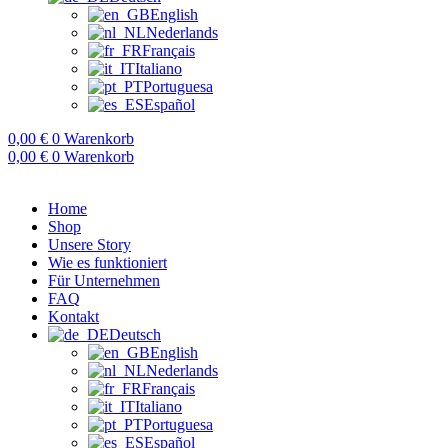
English
Nederlands
Français
Italiano
Portuguesa
Español
0,00
€
0
Warenkorb
0,00
€
0
Warenkorb
Home
Shop
Unsere Story
Wie es funktioniert
Für Unternehmen
FAQ
Kontakt
Deutsch
English
Nederlands
Français
Italiano
Portuguesa
Español