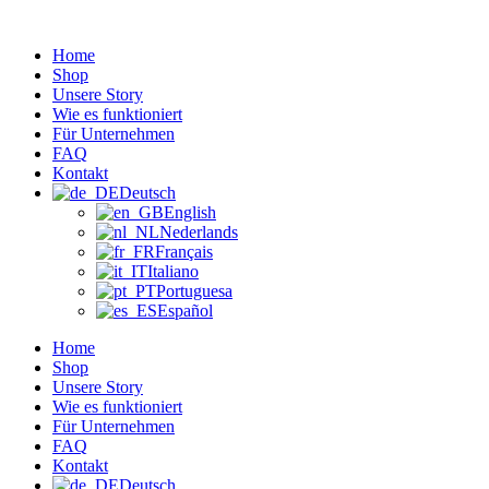
Zum
Inhalt
Home
wechseln
Shop
Unsere Story
Wie es funktioniert
Für Unternehmen
FAQ
Kontakt
Deutsch
English
Nederlands
Français
Italiano
Portuguesa
Español
Home
Shop
Unsere Story
Wie es funktioniert
Für Unternehmen
FAQ
Kontakt
Deutsch