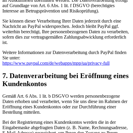
an Auskunfteien übermittelt werden. Die Datenverarbeitung erfolgt
auf Grundlage von Art. 6 Abs. 1 lit. f DSGVO (berechtigtes
Interesse an Betrugsprävention und Risikoprüfung).
Sie können dieser Verarbeitung Ihrer Daten jederzeit durch eine
Nachricht an PayPal widersprechen. Jedoch bleibt PayPal ggf.
weiterhin berechtigt, Ihre personenbezogenen Daten zu verarbeiten,
sofern dies zur vertragsgemäßen Zahlungsabwicklung erforderlich
ist.
Weitere Informationen zur Datenverarbeitung durch PayPal finden
Sie unter:
https://www.paypal.com/de/webapps/mpp/ua/privacy-full
7. Datenverarbeitung bei Eröffnung eines
Kundenkontos
Gemäß Art. 6 Abs. 1 lit. b DSGVO werden personenbezogene
Daten erhoben und verarbeitet, wenn Sie uns diese im Rahmen der
Eröffnung eines Kundenkontos oder zur Durchführung einer
Bestellung mitteilen.
Bei der Registrierung eines Kundenkontos werden die in der
Eingabemaske abgefragten Daten (z. B. Name, Rechnungsadresse,
E-Mail-Adresse) gespeichert, um Ihnen den Zugang zu Ihrem