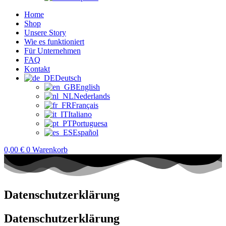
Home
Shop
Unsere Story
Wie es funktioniert
Für Unternehmen
FAQ
Kontakt
Deutsch
English
Nederlands
Français
Italiano
Portuguesa
Español
0,00
€
0
Warenkorb
Datenschutzerklärung
Datenschutz­erklärung