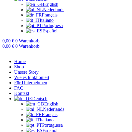
English
Nederlands
Français
Italiano
Portuguesa
Español
0,00
€
0
Warenkorb
0,00
€
0
Warenkorb
Home
Shop
Unsere Story
Wie es funktioniert
Für Unternehmen
FAQ
Kontakt
Deutsch
English
Nederlands
Français
Italiano
Portuguesa
Español