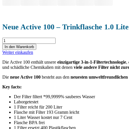
Neue Active 100 – Trinkflasche 1.0 Lite
Neue
Active
In den Warenkorb
100
Weiter einkaufen
-
Trinkflasche
Die Active 100 enthält unsere
einzigartige
3-in-1-Filtertechnologie
,
1.0
und schädliche Chemikalien mit denen
viele andere Filter nicht z
Liter
mit
Die
neue Active 100
besteht aus den
neuesten umweltfreundlichen 
integriertem
Filter
Key facts:
in
Der Filter filtert *99,9999% sauberes Wasser
pink
Laborgetestet
Menge
1 Filter reicht für 200 Liter
Flasche mit Filter 193 Gramm leicht
1 Liter Wasser kostet nur 7 Cent
Flasche BPA frei
1 Filter ersetzt 400 Plastikflaschen