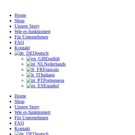
Zum
Inhalt
Home
wechseln
Shop
Unsere Story
Wie es funktioniert
Für Unternehmen
FAQ
Kontakt
Deutsch
English
Nederlands
Français
Italiano
Portuguesa
Español
Home
Shop
Unsere Story
Wie es funktioniert
Für Unternehmen
FAQ
Kontakt
Deutsch