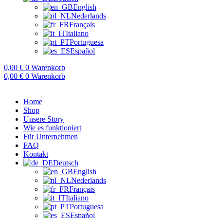
English
Nederlands
Français
Italiano
Portuguesa
Español
0,00
€
0
Warenkorb
0,00
€
0
Warenkorb
Home
Shop
Unsere Story
Wie es funktioniert
Für Unternehmen
FAQ
Kontakt
Deutsch
English
Nederlands
Français
Italiano
Portuguesa
Español