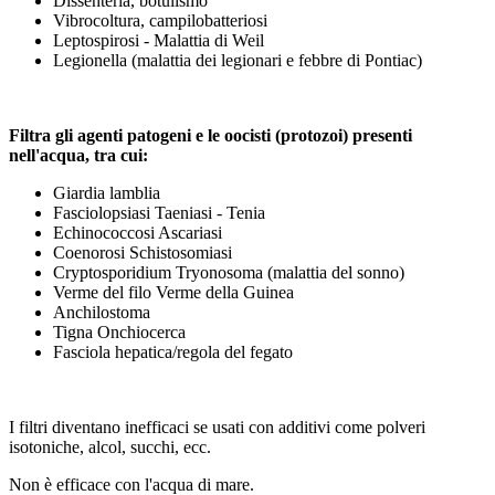
Dissenteria, botulismo
Vibrocoltura, campilobatteriosi
Leptospirosi - Malattia di Weil
Legionella (malattia dei legionari e febbre di Pontiac)
Filtra gli agenti patogeni e le oocisti (protozoi) presenti
nell'acqua, tra cui:
Giardia lamblia
Fasciolopsiasi Taeniasi - Tenia
Echinococcosi Ascariasi
Coenorosi Schistosomiasi
Cryptosporidium Tryonosoma (malattia del sonno)
Verme del filo Verme della Guinea
Anchilostoma
Tigna Onchiocerca
Fasciola hepatica/regola del fegato
I filtri diventano inefficaci se usati con additivi come polveri
isotoniche, alcol, succhi, ecc.
Non è efficace con l'acqua di mare.