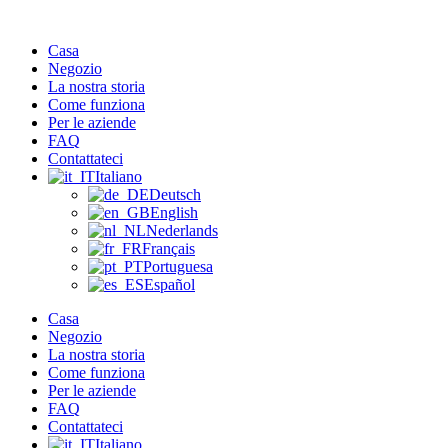
Vai
al
Casa
contenuto
Negozio
La nostra storia
Come funziona
Per le aziende
FAQ
Contattateci
Italiano
Deutsch
English
Nederlands
Français
Portuguesa
Español
Casa
Negozio
La nostra storia
Come funziona
Per le aziende
FAQ
Contattateci
Italiano