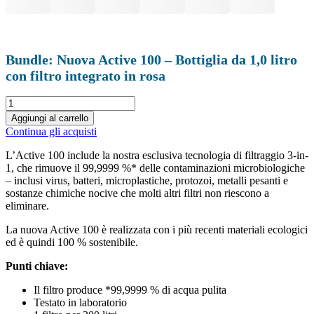
Bundle: Nuova Active 100 – Bottiglia da 1,0 litro
con filtro integrato in rosa
Neue
Active
Aggiungi al carrello
100
Continua gli acquisti
-
Trinkflasche
L’Active 100 include la nostra esclusiva tecnologia di filtraggio 3-in-
1.0
1, che rimuove il 99,9999 %* delle contaminazioni microbiologiche
Liter
– inclusi virus, batteri, microplastiche, protozoi, metalli pesanti e
mit
sostanze chimiche nocive che molti altri filtri non riescono a
integriertem
eliminare.
Filter
in
La nuova Active 100 è realizzata con i più recenti materiali ecologici
pink
ed è quindi 100 % sostenibile.
quantità
Punti chiave:
Il filtro produce *99,9999 % di acqua pulita
Testato in laboratorio