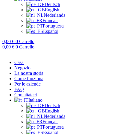
Deutsch
English
Nederlands
Français
Portuguesa
Español
0,00
€
0
Carrello
0,00
€
0
Carrello
Casa
Negozio
La nostra storia
Come funziona
Per le aziende
FAQ
Contattateci
Italiano
Deutsch
English
Nederlands
Français
Portuguesa
Español