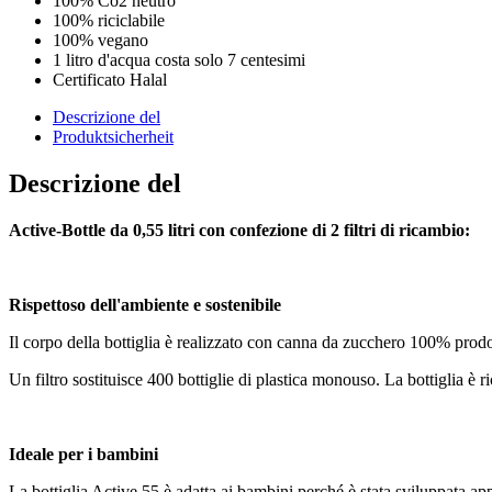
100% Co2 neutro
100% riciclabile
100% vegano
1 litro d'acqua costa solo 7 centesimi
Certificato Halal
Descrizione del
Produktsicherheit
Descrizione del
Active-Bottle da 0,55 litri con confezione di 2 filtri di ricambio:
Rispettoso dell'ambiente e sostenibile
Il corpo della bottiglia è realizzato con canna da zucchero 100% prodot
Un filtro sostituisce 400 bottiglie di plastica monouso. La bottiglia è ric
Ideale per i bambini
La bottiglia Active 55 è adatta ai bambini perché è stata sviluppata ap