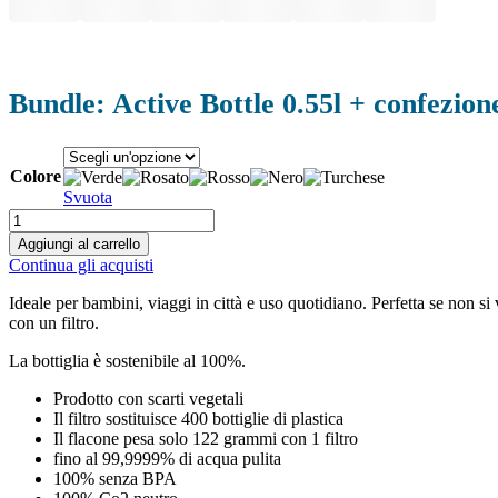
Bundle: Active Bottle 0.55l + confezione
Colore
Svuota
Bundle:
Active
Aggiungi al carrello
-
Continua gli acquisti
Flasche
0,55
Ideale per bambini, viaggi in città e uso quotidiano. Perfetta se non s
L
con un filtro.
+
Doppelpack
La bottiglia è sostenibile al 100%.
Filter
quantità
Prodotto con scarti vegetali
Il filtro sostituisce 400 bottiglie di plastica
Il flacone pesa solo 122 grammi con 1 filtro
fino al 99,9999% di acqua pulita
100% senza BPA