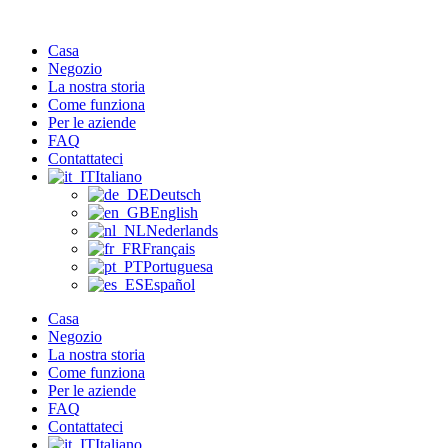
Vai
al
Casa
contenuto
Negozio
La nostra storia
Come funziona
Per le aziende
FAQ
Contattateci
Italiano
Deutsch
English
Nederlands
Français
Portuguesa
Español
Casa
Negozio
La nostra storia
Come funziona
Per le aziende
FAQ
Contattateci
Italiano