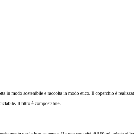
ta in modo sostenibile e raccolta in modo etico. Il coperchio è realizzat
iclabile. Il filtro è compostabile.
positamente per le loro esigenze. Ha una capacità di 550 ml, adatta ai bam