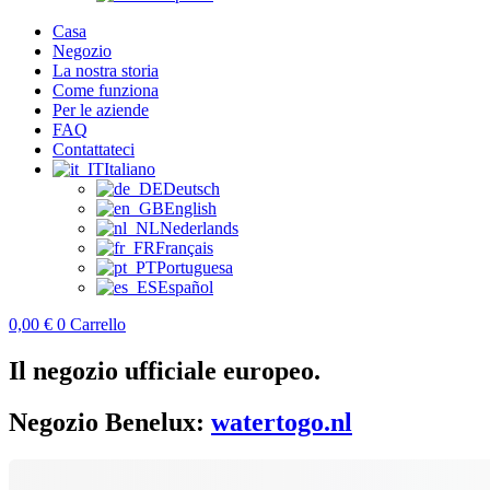
Casa
Negozio
La nostra storia
Come funziona
Per le aziende
FAQ
Contattateci
Italiano
Deutsch
English
Nederlands
Français
Portuguesa
Español
0,00
€
0
Carrello
Il negozio ufficiale europeo.
Negozio Benelux:
watertogo.nl