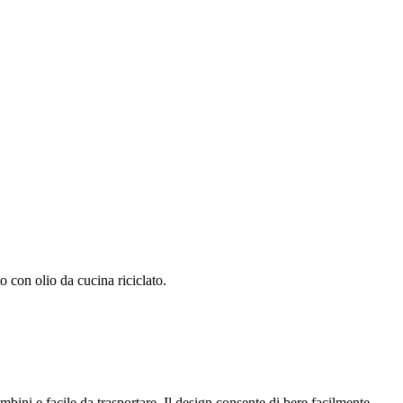
o con olio da cucina riciclato.
bini e facile da trasportare. Il design consente di bere facilmente,