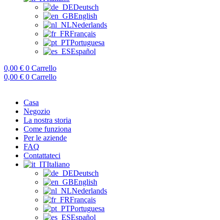
Deutsch
English
Nederlands
Français
Portuguesa
Español
0,00
€
0
Carrello
0,00
€
0
Carrello
Casa
Negozio
La nostra storia
Come funziona
Per le aziende
FAQ
Contattateci
Italiano
Deutsch
English
Nederlands
Français
Portuguesa
Español