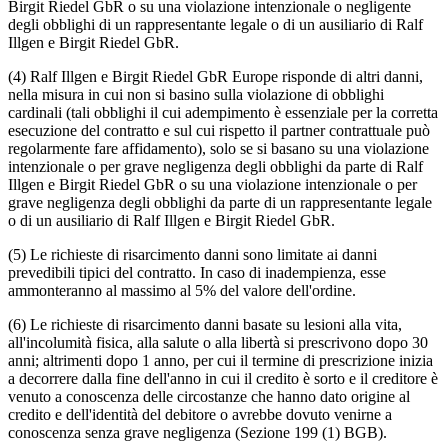
Birgit Riedel GbR o su una violazione intenzionale o negligente
degli obblighi di un rappresentante legale o di un ausiliario di Ralf
Illgen e Birgit Riedel GbR.
(4) Ralf Illgen e Birgit Riedel GbR Europe risponde di altri danni,
nella misura in cui non si basino sulla violazione di obblighi
cardinali (tali obblighi il cui adempimento è essenziale per la corretta
esecuzione del contratto e sul cui rispetto il partner contrattuale può
regolarmente fare affidamento), solo se si basano su una violazione
intenzionale o per grave negligenza degli obblighi da parte di Ralf
Illgen e Birgit Riedel GbR o su una violazione intenzionale o per
grave negligenza degli obblighi da parte di un rappresentante legale
o di un ausiliario di Ralf Illgen e Birgit Riedel GbR.
(5) Le richieste di risarcimento danni sono limitate ai danni
prevedibili tipici del contratto. In caso di inadempienza, esse
ammonteranno al massimo al 5% del valore dell'ordine.
(6) Le richieste di risarcimento danni basate su lesioni alla vita,
all'incolumità fisica, alla salute o alla libertà si prescrivono dopo 30
anni; altrimenti dopo 1 anno, per cui il termine di prescrizione inizia
a decorrere dalla fine dell'anno in cui il credito è sorto e il creditore è
venuto a conoscenza delle circostanze che hanno dato origine al
credito e dell'identità del debitore o avrebbe dovuto venirne a
conoscenza senza grave negligenza (Sezione 199 (1) BGB).