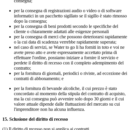
consegna;
per la consegna di registrazioni audio o video o di software
informatici in un pacchetto sigillato se il sigillo è stato rimosso
dopo la consegna;
per la consegna di beni prodotti secondo le specifiche del
cliente o chiaramente adattati alle esigenze personali
per la consegna di merci che possono deteriorarsi rapidamente
o la cui data di scadenza verrebbe rapidamente superata;
nel caso di servizi, se Water to go li ha forniti in toto e voi ne
avete preso atto e avete espressamente accettato prima di
effettuare l'ordine, possiamo iniziare a fornire il servizio e
perdete il diritto di recesso con il completo adempimento del
contratto;
per la fornitura di giornali, periodici o riviste, ad eccezione dei
contratti di abbonamento; e
per la fornitura di bevande alcoliche, il cui prezzo è stato
concordato al momento della stipula del contratto di acquisto,
ma la cui consegna può avvenire solo dopo 30 giorni e il cui
valore attuale dipende dalle fluttuazioni del mercato su cui
l'imprenditore non ha alcuna influenza.
15.
Sclusione del diritto di recesso
(1) Il diritto di recesso non si applica ai contratti