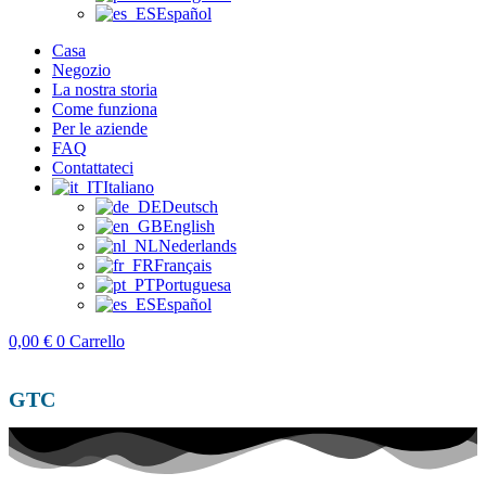
Español
Casa
Negozio
La nostra storia
Come funziona
Per le aziende
FAQ
Contattateci
Italiano
Deutsch
English
Nederlands
Français
Portuguesa
Español
0,00
€
0
Carrello
GTC