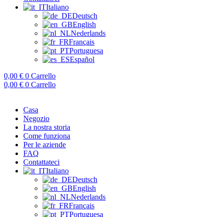
Italiano
Deutsch
English
Nederlands
Français
Portuguesa
Español
0,00
€
0
Carrello
0,00
€
0
Carrello
Casa
Negozio
La nostra storia
Come funziona
Per le aziende
FAQ
Contattateci
Italiano
Deutsch
English
Nederlands
Français
Portuguesa