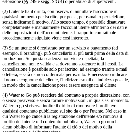
estorsione (§§ 249 e segg. StGB) o per abuso di stupefacenti.
(2) L'utente ha il diritto, con riserva, di annullare l'iscrizione in
qualsiasi momento per iscritto, per posta, per e-mail o per telefono,
senza indicarne il motivo. Allo stesso tempo, è possibile disattivare
completamente e manualmente l'account utente all'interno dei dati e
delle impostazioni dell'account utente. Il rapporto contrattuale
precedentemente stipulato viene così interrotto.
(3) Se un utente si è registrato per un servizio a pagamento (ad
esempio, il branding), può cancellarlo al più tardi prima della data di
produzione. Se questa scadenza non viene rispettata, la
cancellazione non è valida e si dovranno sostenere tutti i costi. La
cancellazione è possibile solo per iscritto, ad esempio tramite e-mail
o lettera, e sarà da noi confermata per iscritto. È necessario indicare
il nome e cognome del cliente, l'indirizzo e-mail e l'indirizzo postale,
in modo che la cancellazione possa essere assegnata al cliente.
(4) Water to Go può recedere dal contratto a propria discrezione, con
o senza preavviso e senza fornire motivazioni, in qualsiasi momento.
Water to go si riserva inoltre il diritto di rimuovere i profili e/o
qualsiasi contenuto pubblicato sul sito da o per l'utente. Nel caso in
cui Water to go cancelli la registrazione dell'utente e/o rimuova il
profilo dell'utente o il contenuto pubblicato, Water to go non ha
alcun obbligo di informare l'utente di ciò o del motivo della