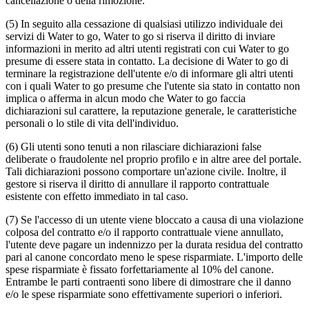
cancellazione o della rimozione.
(5) In seguito alla cessazione di qualsiasi utilizzo individuale dei
servizi di Water to go, Water to go si riserva il diritto di inviare
informazioni in merito ad altri utenti registrati con cui Water to go
presume di essere stata in contatto. La decisione di Water to go di
terminare la registrazione dell'utente e/o di informare gli altri utenti
con i quali Water to go presume che l'utente sia stato in contatto non
implica o afferma in alcun modo che Water to go faccia
dichiarazioni sul carattere, la reputazione generale, le caratteristiche
personali o lo stile di vita dell'individuo.
(6) Gli utenti sono tenuti a non rilasciare dichiarazioni false
deliberate o fraudolente nel proprio profilo e in altre aree del portale.
Tali dichiarazioni possono comportare un'azione civile. Inoltre, il
gestore si riserva il diritto di annullare il rapporto contrattuale
esistente con effetto immediato in tal caso.
(7) Se l'accesso di un utente viene bloccato a causa di una violazione
colposa del contratto e/o il rapporto contrattuale viene annullato,
l'utente deve pagare un indennizzo per la durata residua del contratto
pari al canone concordato meno le spese risparmiate. L'importo delle
spese risparmiate è fissato forfettariamente al 10% del canone.
Entrambe le parti contraenti sono libere di dimostrare che il danno
e/o le spese risparmiate sono effettivamente superiori o inferiori.