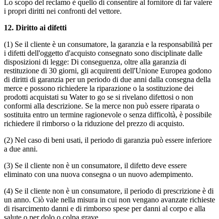
Lo scopo del reclamo è quello di consentire al fornitore di far valere
i propri diritti nei confronti del vettore.
12.
Diritto ai difetti
(1) Se il cliente è un consumatore, la garanzia e la responsabilità per
i difetti dell'oggetto d'acquisto consegnato sono disciplinate dalle
disposizioni di legge: Di conseguenza, oltre alla garanzia di
restituzione di 30 giorni, gli acquirenti dell'Unione Europea godono
di diritti di garanzia per un periodo di due anni dalla consegna della
merce e possono richiedere la riparazione o la sostituzione dei
prodotti acquistati su Water to go se si rivelano difettosi o non
conformi alla descrizione. Se la merce non può essere riparata o
sostituita entro un termine ragionevole o senza difficoltà, è possibile
richiedere il rimborso o la riduzione del prezzo di acquisto.
(2) Nel caso di beni usati, il periodo di garanzia può essere inferiore
a due anni.
(3) Se il cliente non è un consumatore, il difetto deve essere
eliminato con una nuova consegna o un nuovo adempimento.
(4) Se il cliente non è un consumatore, il periodo di prescrizione è di
un anno. Ciò vale nella misura in cui non vengano avanzate richieste
di risarcimento danni e di rimborso spese per danni al corpo e alla
salute o per dolo o colpa grave.