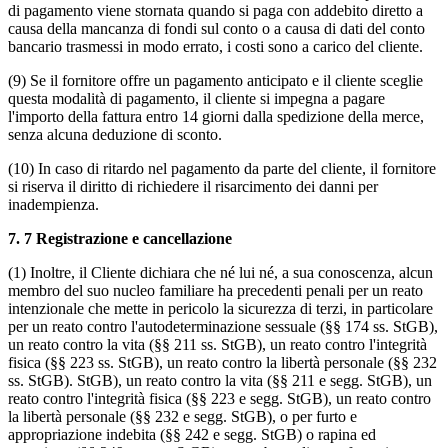
di pagamento viene stornata quando si paga con addebito diretto a
causa della mancanza di fondi sul conto o a causa di dati del conto
bancario trasmessi in modo errato, i costi sono a carico del cliente.
(9) Se il fornitore offre un pagamento anticipato e il cliente sceglie
questa modalità di pagamento, il cliente si impegna a pagare
l'importo della fattura entro 14 giorni dalla spedizione della merce,
senza alcuna deduzione di sconto.
(10) In caso di ritardo nel pagamento da parte del cliente, il fornitore
si riserva il diritto di richiedere il risarcimento dei danni per
inadempienza.
7.
7 Registrazione e cancellazione
(1) Inoltre, il Cliente dichiara che né lui né, a sua conoscenza, alcun
membro del suo nucleo familiare ha precedenti penali per un reato
intenzionale che mette in pericolo la sicurezza di terzi, in particolare
per un reato contro l'autodeterminazione sessuale (§§ 174 ss. StGB),
un reato contro la vita (§§ 211 ss. StGB), un reato contro l'integrità
fisica (§§ 223 ss. StGB), un reato contro la libertà personale (§§ 232
ss. StGB). StGB), un reato contro la vita (§§ 211 e segg. StGB), un
reato contro l'integrità fisica (§§ 223 e segg. StGB), un reato contro
la libertà personale (§§ 232 e segg. StGB), o per furto e
appropriazione indebita (§§ 242 e segg. StGB) o rapina ed