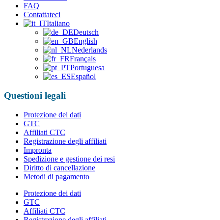
FAQ
Contattateci
Italiano
Deutsch
English
Nederlands
Français
Portuguesa
Español
Questioni legali
Protezione dei dati
GTC
Affiliati CTC
Registrazione degli affiliati
Impronta
Spedizione e gestione dei resi
Diritto di cancellazione
Metodi di pagamento
Protezione dei dati
GTC
Affiliati CTC
Registrazione degli affiliati