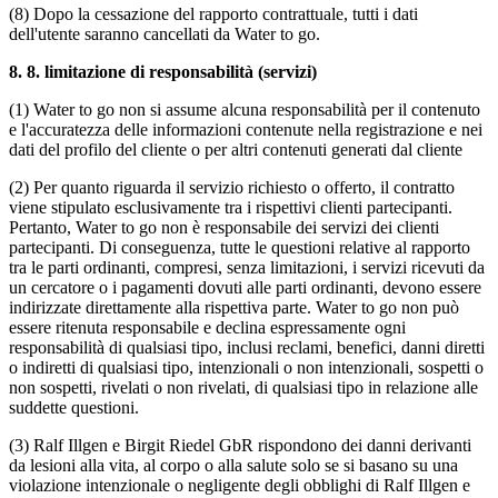
(8) Dopo la cessazione del rapporto contrattuale, tutti i dati
dell'utente saranno cancellati da Water to go.
8.
8. limitazione di responsabilità (servizi)
(1) Water to go non si assume alcuna responsabilità per il contenuto
e l'accuratezza delle informazioni contenute nella registrazione e nei
dati del profilo del cliente o per altri contenuti generati dal cliente
(2) Per quanto riguarda il servizio richiesto o offerto, il contratto
viene stipulato esclusivamente tra i rispettivi clienti partecipanti.
Pertanto, Water to go non è responsabile dei servizi dei clienti
partecipanti. Di conseguenza, tutte le questioni relative al rapporto
tra le parti ordinanti, compresi, senza limitazioni, i servizi ricevuti da
un cercatore o i pagamenti dovuti alle parti ordinanti, devono essere
indirizzate direttamente alla rispettiva parte. Water to go non può
essere ritenuta responsabile e declina espressamente ogni
responsabilità di qualsiasi tipo, inclusi reclami, benefici, danni diretti
o indiretti di qualsiasi tipo, intenzionali o non intenzionali, sospetti o
non sospetti, rivelati o non rivelati, di qualsiasi tipo in relazione alle
suddette questioni.
(3) Ralf Illgen e Birgit Riedel GbR rispondono dei danni derivanti
da lesioni alla vita, al corpo o alla salute solo se si basano su una
violazione intenzionale o negligente degli obblighi di Ralf Illgen e