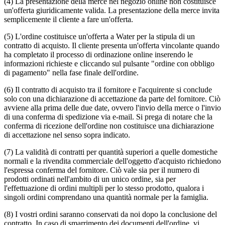
(4) La presentazione della merce nel negozio online non costituisce
un'offerta giuridicamente valida. La presentazione della merce invita
semplicemente il cliente a fare un'offerta.
(5) L'ordine costituisce un'offerta a Water per la stipula di un
contratto di acquisto. Il cliente presenta un'offerta vincolante quando
ha completato il processo di ordinazione online inserendo le
informazioni richieste e cliccando sul pulsante "ordine con obbligo
di pagamento" nella fase finale dell'ordine.
(6) Il contratto di acquisto tra il fornitore e l'acquirente si conclude
solo con una dichiarazione di accettazione da parte del fornitore. Ciò
avviene alla prima delle due date, ovvero l'invio della merce o l'invio
di una conferma di spedizione via e-mail. Si prega di notare che la
conferma di ricezione dell'ordine non costituisce una dichiarazione
di accettazione nel senso sopra indicato.
(7) La validità di contratti per quantità superiori a quelle domestiche
normali e la rivendita commerciale dell'oggetto d'acquisto richiedono
l'espressa conferma del fornitore. Ciò vale sia per il numero di
prodotti ordinati nell'ambito di un unico ordine, sia per
l'effettuazione di ordini multipli per lo stesso prodotto, qualora i
singoli ordini comprendano una quantità normale per la famiglia.
(8) I vostri ordini saranno conservati da noi dopo la conclusione del
contratto. In caso di smarrimento dei documenti dell'ordine, vi