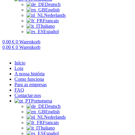
Deutsch
English
Nederlands
Français
Italiano
Español
0,00
€
0
Warenkorb
0,00
€
0
Warenkorb
Início
Loja
A nossa história
Como funciona
Para as empresas
FAQ
Contactar-nos
Portuguesa
Deutsch
English
Nederlands
Français
Italiano
Español