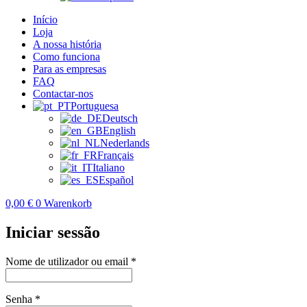
Início
Loja
A nossa história
Como funciona
Para as empresas
FAQ
Contactar-nos
Portuguesa
Deutsch
English
Nederlands
Français
Italiano
Español
0,00
€
0
Warenkorb
Iniciar sessão
Obrigatório
Nome de utilizador ou email
*
Obrigatório
Senha
*