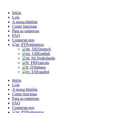
Pular
para
Início
o
Loja
conteúdo
A nossa história
Como funciona
Para as empresas
FAQ
Contactar-nos
Portuguesa
Deutsch
English
Nederlands
Français
Italiano
Español
Início
Loja
A nossa história
Como funciona
Para as empresas
FAQ
Contactar-nos
Portuguesa