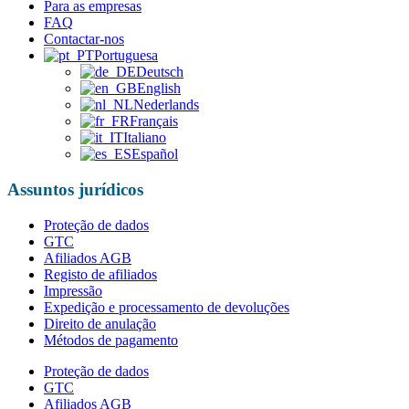
Para as empresas
FAQ
Contactar-nos
Portuguesa
Deutsch
English
Nederlands
Français
Italiano
Español
Assuntos jurídicos
Proteção de dados
GTC
Afiliados AGB
Registo de afiliados
Impressão
Expedição e processamento de devoluções
Direito de anulação
Métodos de pagamento
Proteção de dados
GTC
Afiliados AGB