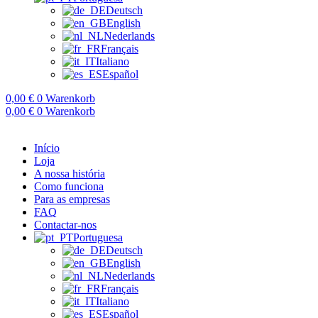
Deutsch
English
Nederlands
Français
Italiano
Español
0,00
€
0
Warenkorb
0,00
€
0
Warenkorb
Início
Loja
A nossa história
Como funciona
Para as empresas
FAQ
Contactar-nos
Portuguesa
Deutsch
English
Nederlands
Français
Italiano
Español