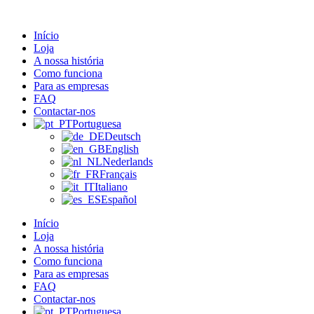
Pular
para
Início
o
Loja
conteúdo
A nossa história
Como funciona
Para as empresas
FAQ
Contactar-nos
Portuguesa
Deutsch
English
Nederlands
Français
Italiano
Español
Início
Loja
A nossa história
Como funciona
Para as empresas
FAQ
Contactar-nos
Portuguesa