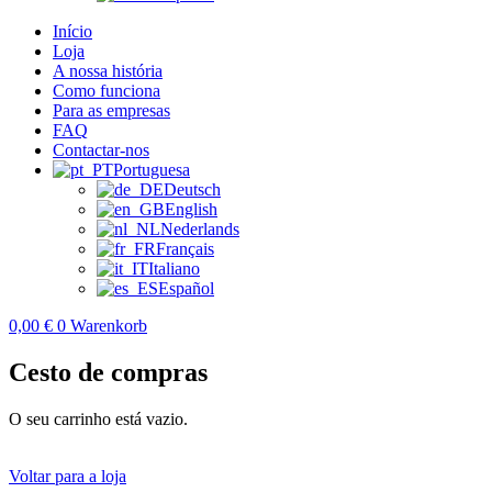
Início
Loja
A nossa história
Como funciona
Para as empresas
FAQ
Contactar-nos
Portuguesa
Deutsch
English
Nederlands
Français
Italiano
Español
0,00
€
0
Warenkorb
Cesto de compras
O seu carrinho está vazio.
Voltar para a loja