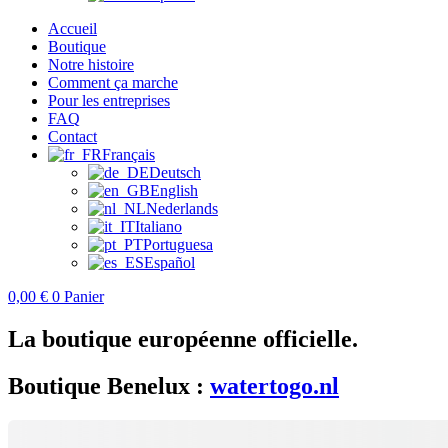
Accueil
Boutique
Notre histoire
Comment ça marche
Pour les entreprises
FAQ
Contact
Français
Deutsch
English
Nederlands
Italiano
Portuguesa
Español
0,00
€
0
Panier
La boutique européenne officielle.
Boutique Benelux :
watertogo.nl