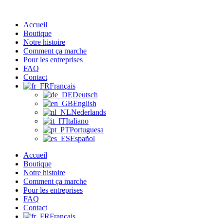
Aller
au
Accueil
contenu
Boutique
Notre histoire
Comment ça marche
Pour les entreprises
FAQ
Contact
Français
Deutsch
English
Nederlands
Italiano
Portuguesa
Español
Accueil
Boutique
Notre histoire
Comment ça marche
Pour les entreprises
FAQ
Contact
Français