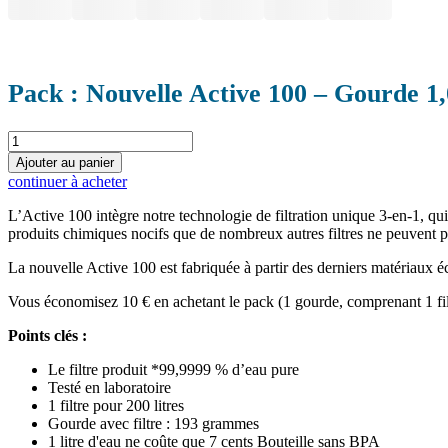
Pack : Nouvelle Active 100 – Gourde 1,0 
quantité
de
Ajouter au panier
Bundle:
continuer à acheter
Neue
Active
L’Active 100 intègre notre technologie de filtration unique 3-en-1, q
100
produits chimiques nocifs que de nombreux autres filtres ne peuvent pa
-
Trinkflasche
La nouvelle Active 100 est fabriquée à partir des derniers matériaux 
1.0
Liter
Vous économisez 10 € en achetant le pack (1 gourde, comprenant 1 filt
mit
Points clés :
integriertem
Filter
Le filtre produit *99,9999 % d’eau pure
in
Testé en laboratoire
Cloud-
1 filtre pour 200 litres
silver
Gourde avec filtre : 193 grammes
+
1 litre d'eau ne coûte que 7 cents Bouteille sans BPA
Doppelpack