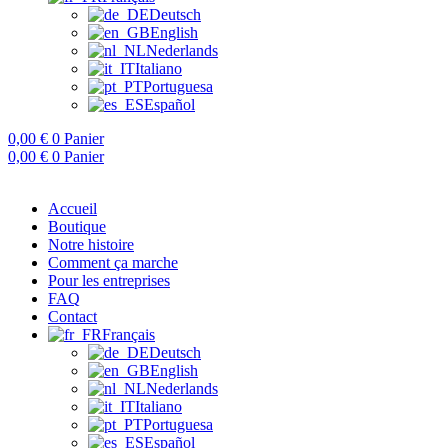
Deutsch
English
Nederlands
Italiano
Portuguesa
Español
0,00
€
0
Panier
0,00
€
0
Panier
Accueil
Boutique
Notre histoire
Comment ça marche
Pour les entreprises
FAQ
Contact
Français
Deutsch
English
Nederlands
Italiano
Portuguesa
Español