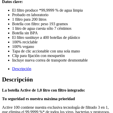
Datos clave:
Filter
cantidad
El filtro produce *99,9999 % de agua limpia
Probado en laboratorio
1 filtro para 200 litros
Botella con filtro: peso 193 gramos
1 litro de agua cuesta sólo 7 céntimos
Botella sin BPA
El filtro sustituye a 400 botellas de plástico
100% reciclable
100% vegano
Tapa de clic accionable con una sola mano
Clip para fijación con mosquetón
Incluye nueva correa de transporte desmontable
Descripción
Descripción
La botella Active de 1,0 litro con filtro integrado:
Tu seguridad es nuestra máxima prioridad
Active 100 contiene nuestra exclusiva tecnología de filtrado 3 en 1,
que elimina el 99,9999 %* de todos los virus, bacterias y protozoos,