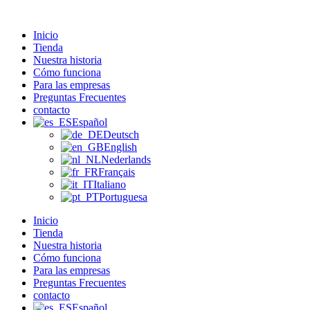
Zum
Inhalt
Inicio
wechseln
Tienda
Nuestra historia
Cómo funciona
Para las empresas
Preguntas Frecuentes
contacto
Español
Deutsch
English
Nederlands
Français
Italiano
Portuguesa
Inicio
Tienda
Nuestra historia
Cómo funciona
Para las empresas
Preguntas Frecuentes
contacto
Español