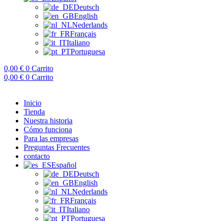
Deutsch
English
Nederlands
Français
Italiano
Portuguesa
0,00
€
0
Carrito
0,00
€
0
Carrito
Inicio
Tienda
Nuestra historia
Cómo funciona
Para las empresas
Preguntas Frecuentes
contacto
Español
Deutsch
English
Nederlands
Français
Italiano
Portuguesa