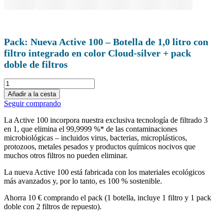
Pack: Nueva Active 100 – Botella de 1,0 litro con
filtro integrado en color Cloud-silver + pack
doble de filtros
Bundle:
Neue
Añadir a la cesta
Active
Seguir comprando
100
-
La Active 100 incorpora nuestra exclusiva tecnología de filtrado 3
Trinkflasche
en 1, que elimina el 99,9999 %* de las contaminaciones
1.0
microbiológicas – incluidos virus, bacterias, microplásticos,
Liter
protozoos, metales pesados y productos químicos nocivos que
mit
muchos otros filtros no pueden eliminar.
integriertem
Filter
La nueva Active 100 está fabricada con los materiales ecológicos
in
más avanzados y, por lo tanto, es 100 % sostenible.
Cloud-
silver
Ahorra 10 € comprando el pack (1 botella, incluye 1 filtro y 1 pack
+
doble con 2 filtros de repuesto).
Doppelpack