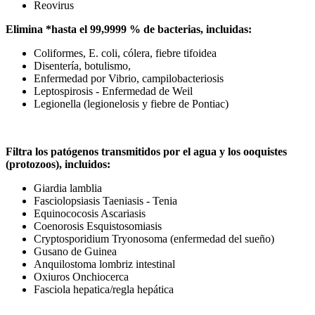
Reovirus
Elimina *hasta el 99,9999 % de bacterias, incluidas:
Coliformes, E. coli, cólera, fiebre tifoidea
Disentería, botulismo,
Enfermedad por Vibrio, campilobacteriosis
Leptospirosis - Enfermedad de Weil
Legionella (legionelosis y fiebre de Pontiac)
Filtra los patógenos transmitidos por el agua y los ooquistes
(protozoos), incluidos:
Giardia lamblia
Fasciolopsiasis Taeniasis - Tenia
Equinococosis Ascariasis
Coenorosis Esquistosomiasis
Cryptosporidium Tryonosoma (enfermedad del sueño)
Gusano de Guinea
Anquilostoma lombriz intestinal
Oxiuros Onchiocerca
Fasciola hepatica/regla hepática