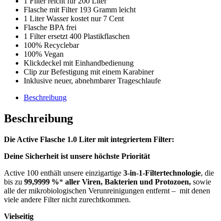
1 Filter reicht für 200 Liter
Flasche mit Filter 193 Gramm leicht
1 Liter Wasser kostet nur 7 Cent
Flasche BPA frei
1 Filter ersetzt 400 Plastikflaschen
100% Recyclebar
100% Vegan
Klickdeckel mit Einhandbedienung
Clip zur Befestigung mit einem Karabiner
Inklusive neuer, abnehmbarer Trageschlaufe
Beschreibung
Beschreibung
Die Active Flasche 1.0 Liter mit integriertem Filter:
Deine Sicherheit ist unsere höchste Priorität
Active 100 enthält unsere einzigartige
3-in-1-Filtertechnologie
, die
bis zu
99,9999 %
*
aller Viren, Bakterien und Protozoen,
sowie
alle der mikrobiologischen Verunreinigungen entfernt – mit denen
viele andere Filter nicht zurechtkommen.
Vielseitig