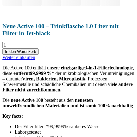
Neue Active 100 – Trinkflasche 1.0 Liter mit
Filter in Jet-black
Neue
Active
In den Warenkorb
100
Weiter einkaufen
-
Trinkflasche
Die Active 100 enthält unsere
einzigartige3-in-1-Filtertechnologie
,
1.0
diese
entfernt
99,9999 %
* der mikrobiologischen Verunreinigungen
Liter
– darunter
Viren,
Bakterien, Microplastik,
Protozoen,
mit
Schwermetalle und schädliche Chemikalien mit denen
viele andere
Filter
Filter nicht zurechtkommen.
in
Jet-
Die
neue Active 100
besteht aus den
neuesten
black
umweltfreundlichen Materialien und
ist somit 100% nachhaltig
.
Menge
Key facts:
Der Filter filtert *99,9999% sauberes Wasser
Laborgetestet