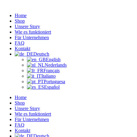
Zum
Inhalt
Home
wechseln
Shop
Unsere Story
Wie es funktioniert
Für Unternehmen
FAQ
Kontakt
Deutsch
English
Nederlands
Français
Italiano
Portuguesa
Español
Home
Shop
Unsere Story
Wie es funktioniert
Für Unternehmen
FAQ
Kontakt
Deutsch