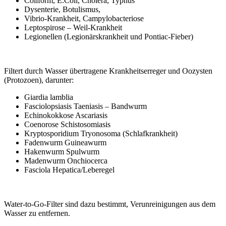
Coliform, E.Coli, Cholera, Typhus
Dysenterie, Botulismus,
Vibrio-Krankheit, Campylobacteriose
Leptospirose – Weil-Krankheit
Legionellen (Legionärskrankheit und Pontiac-Fieber)
Filtert durch Wasser übertragene Krankheitserreger und Oozysten
(Protozoen), darunter:
Giardia lamblia
Fasciolopsiasis Taeniasis – Bandwurm
Echinokokkose Ascariasis
Coenorose Schistosomiasis
Kryptosporidium Tryonosoma (Schlafkrankheit)
Fadenwurm Guineawurm
Hakenwurm Spulwurm
Madenwurm Onchiocerca
Fasciola Hepatica/Leberegel
Water-to-Go-Filter sind dazu bestimmt, Verunreinigungen aus dem
Wasser zu entfernen.