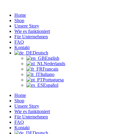
Zum
Inhalt
Home
wechseln
Shop
Unsere Story
Wie es funktioniert
Für Unternehmen
FAQ
Kontakt
Deutsch
English
Nederlands
Français
Italiano
Portuguesa
Español
Home
Shop
Unsere Story
Wie es funktioniert
Für Unternehmen
FAQ
Kontakt
Deutsch