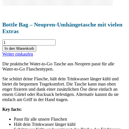
Bottle Bag – Neopren-Umhängetasche mit vielen
Extras
Bottle
Bag
In den Warenkorb
-
Weiter einkaufen
Neopren-
Umhängetasche
Die praktische Water-to-Go Tasche aus Neopren passt für alle
mit
Water-to-Go Flaschentypen.
vielen
Extras
Sie schützt deine Flasche, hält dein Trinkwasser länger kühl und
Menge
bietet dir bequemen Tragekomfort. Die Tasche kann man oben
enger fixieren und dank einer zusätzlichen Öse diese einfach an
einem Gürtel oder Rucksack befestigen. Alternativ kannst du sie
einfach am Griff in der Hand tragen.
Key facts:
Passt für alle unsere Flaschen
Hält dein Trinkwasser länger kühl