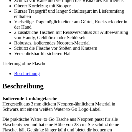
Schützt vor Kälte und verringert das Risiko des Einfrierens
Oberer Kordelzug mit Stopper
Kurzer Tragegriff und langer Schultergurt im Lieferumfang
enthalten
Vielseitige Tragemöglichkeiten: am Gürtel, Rucksack oder in
der Hand
2 zusätzliche Taschen mit Reissverschluss zur Aufbewahrung
von Handy, Geldbörse oder Schlüsseln
Robustes, isolierendes Neopren-Material
Schützt die Flasche vor Stößen und Kratzern
Verschließbar für sicheren Halt
Lieferung ohne Flasche
Beschreibung
Beschreibung
Isolierende Umhängetasche
Hergestellt aus 3 mm dickem Neopren-ähnlichem Material in
Schwarz mit einem weißen Water-to-Go Logo-Label.
Die praktische
Water
–
to
-Go Tasche aus Neopren passt für alle
Flaschentypen und hat eine Höhe von 28 cm. Sie schützt deine
Flasche, hält Getränke länger kühl und bietet dir bequemen