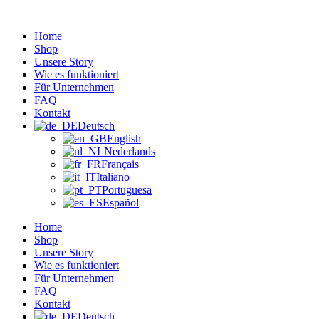
Zum
Inhalt
Home
wechseln
Shop
Unsere Story
Wie es funktioniert
Für Unternehmen
FAQ
Kontakt
Deutsch
English
Nederlands
Français
Italiano
Portuguesa
Español
Home
Shop
Unsere Story
Wie es funktioniert
Für Unternehmen
FAQ
Kontakt
Deutsch