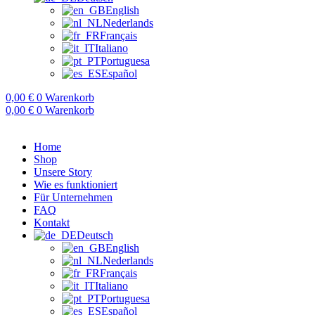
English
Nederlands
Français
Italiano
Portuguesa
Español
0,00
€
0
Warenkorb
0,00
€
0
Warenkorb
Home
Shop
Unsere Story
Wie es funktioniert
Für Unternehmen
FAQ
Kontakt
Deutsch
English
Nederlands
Français
Italiano
Portuguesa
Español