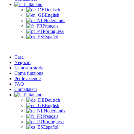
Italiano
Deutsch
English
Nederlands
Français
Portuguesa
Español
Casa
Negozio
La nostra storia
Come funziona
Per le aziende
FAQ
Contattateci
Italiano
Deutsch
English
Nederlands
Français
Portuguesa
Español