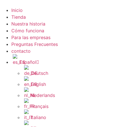
Zum
Inhalt
Inicio
wechseln
Tienda
Nuestra historia
Cómo funciona
Para las empresas
Preguntas Frecuentes
contacto
Español
Deutsch
English
Nederlands
Français
Italiano