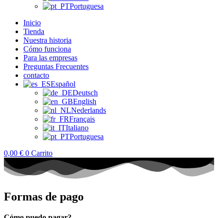
Portuguesa
Inicio
Tienda
Nuestra historia
Cómo funciona
Para las empresas
Preguntas Frecuentes
contacto
Español
Deutsch
English
Nederlands
Français
Italiano
Portuguesa
0,00
€
0
Carrito
Formas de pago
Cómo puedo pagar?