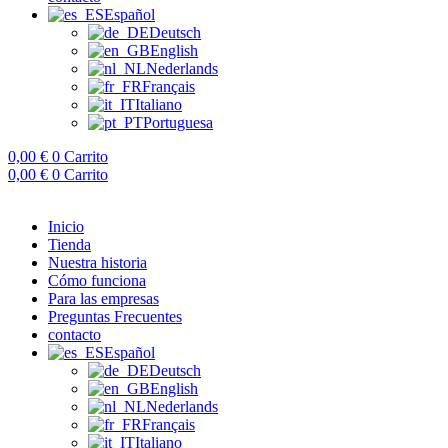
Español
Deutsch
English
Nederlands
Français
Italiano
Portuguesa
0,00
€
0
Carrito
0,00
€
0
Carrito
Inicio
Tienda
Nuestra historia
Cómo funciona
Para las empresas
Preguntas Frecuentes
contacto
Español
Deutsch
English
Nederlands
Français
Italiano