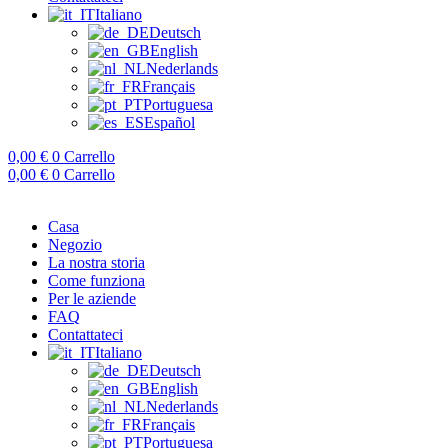
Italiano
Deutsch
English
Nederlands
Français
Portuguesa
Español
0,00
€
0
Carrello
0,00
€
0
Carrello
Casa
Negozio
La nostra storia
Come funziona
Per le aziende
FAQ
Contattateci
Italiano
Deutsch
English
Nederlands
Français
Portuguesa