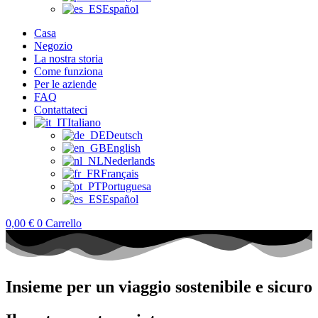
Español
Casa
Negozio
La nostra storia
Come funziona
Per le aziende
FAQ
Contattateci
Italiano
Deutsch
English
Nederlands
Français
Portuguesa
Español
0,00
€
0
Carrello
Insieme per un viaggio sostenibile e sicuro