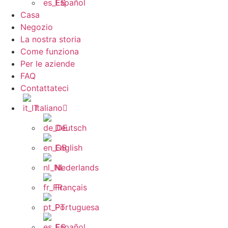
Español
Casa
Negozio
La nostra storia
Come funziona
Per le aziende
FAQ
Contattateci
Italiano
Deutsch
English
Nederlands
Français
Portuguesa
Español