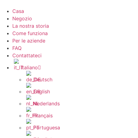
Vai
al
Casa
contenuto
Negozio
La nostra storia
Come funziona
Per le aziende
FAQ
Contattateci
Italiano
Deutsch
English
Nederlands
Français
Portuguesa