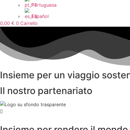
Portuguesa
Español
0,00
€
0
Carrello
Insieme per un viaggio sosten
Il nostro partenariato
Insieme per rendere il mond