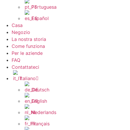
Portuguesa
Español
Casa
Negozio
La nostra storia
Come funziona
Per le aziende
FAQ
Contattateci
Italiano
Deutsch
English
Nederlands
Français