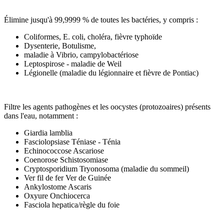
Élimine jusqu'à 99,9999 % de toutes les bactéries, y compris :
Coliformes, E. coli, choléra, fièvre typhoïde
Dysenterie, Botulisme,
maladie à Vibrio, campylobactériose
Leptospirose - maladie de Weil
Légionelle (maladie du légionnaire et fièvre de Pontiac)
Filtre les agents pathogènes et les oocystes (protozoaires) présents
dans l'eau, notamment :
Giardia lamblia
Fasciolopsiase Téniase - Ténia
Echinococcose Ascariose
Coenorose Schistosomiase
Cryptosporidium Tryonosoma (maladie du sommeil)
Ver fil de fer Ver de Guinée
Ankylostome Ascaris
Oxyure Onchiocerca
Fasciola hepatica/règle du foie