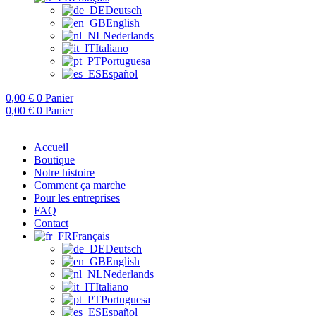
Deutsch
English
Nederlands
Italiano
Portuguesa
Español
0,00
€
0
Panier
0,00
€
0
Panier
Accueil
Boutique
Notre histoire
Comment ça marche
Pour les entreprises
FAQ
Contact
Français
Deutsch
English
Nederlands
Italiano
Portuguesa
Español