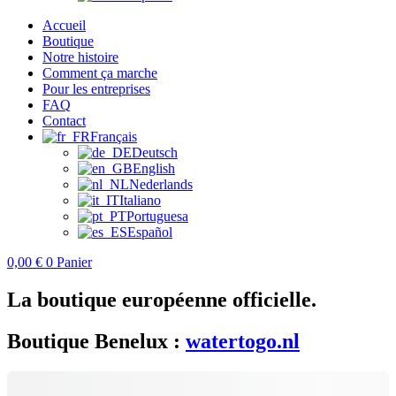
Accueil
Boutique
Notre histoire
Comment ça marche
Pour les entreprises
FAQ
Contact
Français
Deutsch
English
Nederlands
Italiano
Portuguesa
Español
0,00
€
0
Panier
La boutique européenne officielle.
Boutique Benelux :
watertogo.nl