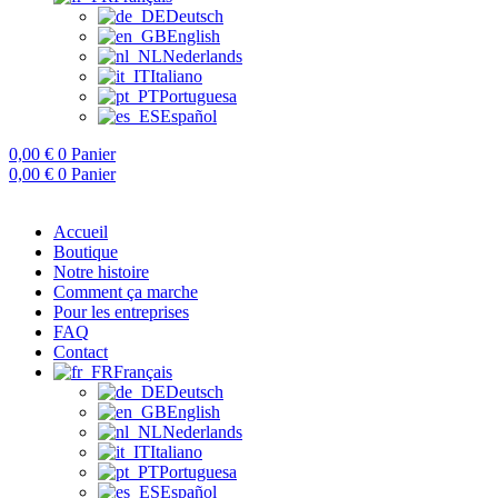
Deutsch
English
Nederlands
Italiano
Portuguesa
Español
0,00
€
0
Panier
0,00
€
0
Panier
Accueil
Boutique
Notre histoire
Comment ça marche
Pour les entreprises
FAQ
Contact
Français
Deutsch
English
Nederlands
Italiano
Portuguesa
Español