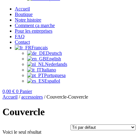
Accueil
Boutique
Notre histoire
Comment ça marche
Pour les entreprises
FAQ
Contact
Français
Deutsch
English
Nederlands
Italiano
Portuguesa
Español
0,00
€
0
Panier
Accueil
/
accessoires
/ Couvercle-Couvercle
Couvercle
Voici le seul résultat