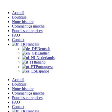
Aller
au
Accueil
contenu
Boutique
Notre histoire
Comment ça marche
Pour les entreprises
FAQ
Contact
Français
Deutsch
English
Nederlands
Italiano
Portuguesa
Español
Accueil
Boutique
Notre histoire
Comment ça marche
Pour les entreprises
FAQ
Contact
Français