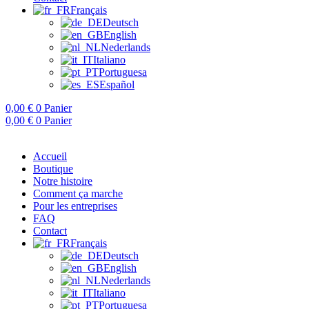
Français
Deutsch
English
Nederlands
Italiano
Portuguesa
Español
0,00
€
0
Panier
0,00
€
0
Panier
Accueil
Boutique
Notre histoire
Comment ça marche
Pour les entreprises
FAQ
Contact
Français
Deutsch
English
Nederlands
Italiano
Portuguesa