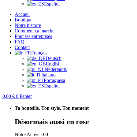
Español
Accueil
Boutique
Notre histoire
Comment ça marche
Pour les entreprises
FAQ
Contact
Français
Deutsch
English
Nederlands
Italiano
Portuguesa
Español
0,00
€
0
Panier
Ta bouteille. Ton style. Ton moment
Désormais
aussi en rose
Notre Active 100