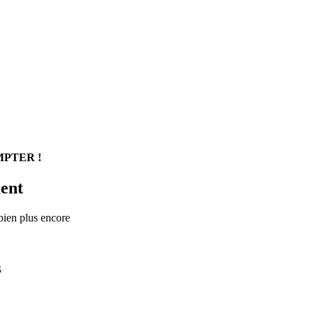
PTER !
ent
 bien plus encore
S