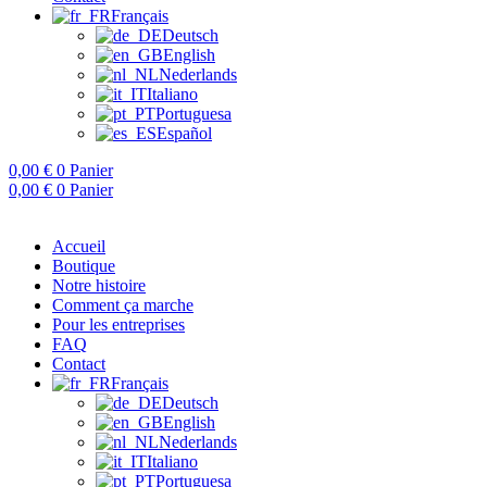
Français
Deutsch
English
Nederlands
Italiano
Portuguesa
Español
0,00
€
0
Panier
0,00
€
0
Panier
Accueil
Boutique
Notre histoire
Comment ça marche
Pour les entreprises
FAQ
Contact
Français
Deutsch
English
Nederlands
Italiano
Portuguesa