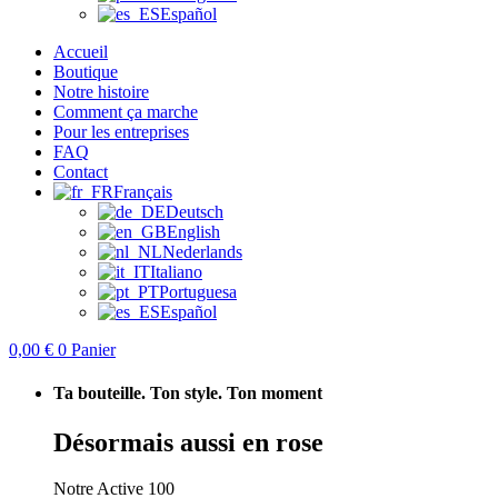
Español
Accueil
Boutique
Notre histoire
Comment ça marche
Pour les entreprises
FAQ
Contact
Français
Deutsch
English
Nederlands
Italiano
Portuguesa
Español
0,00
€
0
Panier
Ta bouteille. Ton style. Ton moment
Désormais
aussi en rose
Notre Active 100