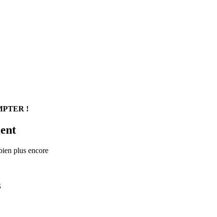
PTER !
ent
 bien plus encore
S