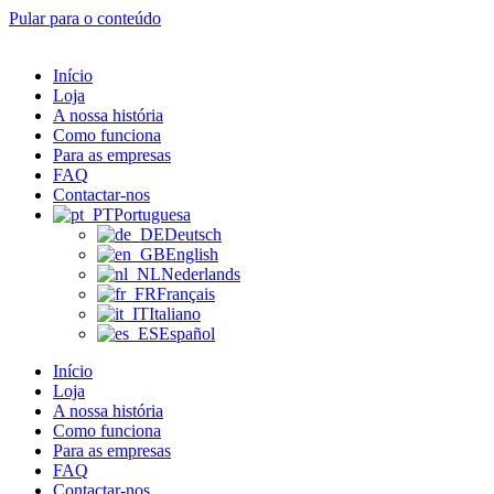
Pular para o conteúdo
Início
Loja
A nossa história
Como funciona
Para as empresas
FAQ
Contactar-nos
Portuguesa
Deutsch
English
Nederlands
Français
Italiano
Español
Início
Loja
A nossa história
Como funciona
Para as empresas
FAQ
Contactar-nos