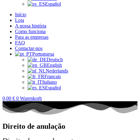
Español
Início
Loja
A nossa história
Como funciona
Para as empresas
FAQ
Contactar-nos
Portuguesa
Deutsch
English
Nederlands
Français
Italiano
Español
0,00
€
0
Warenkorb
Direito de anulação