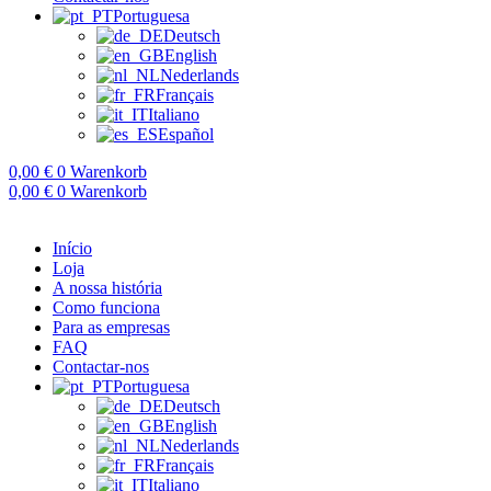
Portuguesa
Deutsch
English
Nederlands
Français
Italiano
Español
0,00
€
0
Warenkorb
0,00
€
0
Warenkorb
Início
Loja
A nossa história
Como funciona
Para as empresas
FAQ
Contactar-nos
Portuguesa
Deutsch
English
Nederlands
Français
Italiano