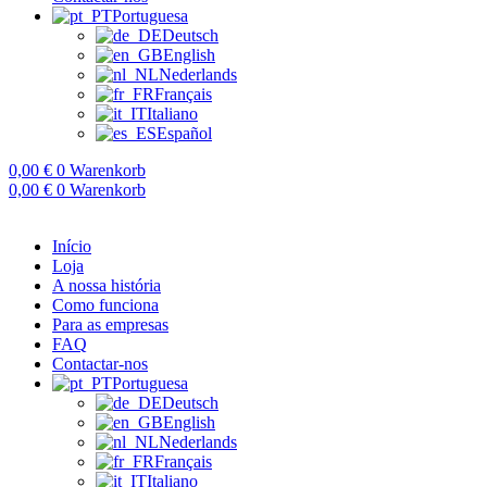
Portuguesa
Deutsch
English
Nederlands
Français
Italiano
Español
0,00
€
0
Warenkorb
0,00
€
0
Warenkorb
Início
Loja
A nossa história
Como funciona
Para as empresas
FAQ
Contactar-nos
Portuguesa
Deutsch
English
Nederlands
Français
Italiano