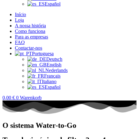
Español
Início
Loja
A nossa história
Como funciona
Para as empresas
FAQ
Contactar-nos
Portuguesa
Deutsch
English
Nederlands
Français
Italiano
Español
0,00
€
0
Warenkorb
O sistema Water-to-Go