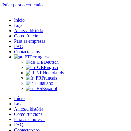
Pular para o conteúdo
Início
Loja
A nossa história
Como funciona
Para as empresas
FAQ
Contactar-nos
Portuguesa
Deutsch
English
Nederlands
Français
Italiano
Español
Início
Loja
A nossa história
Como funciona
Para as empresas
FAQ
Contactar-nos