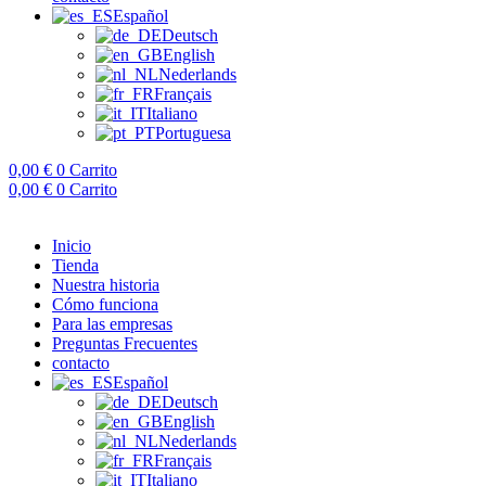
Español
Deutsch
English
Nederlands
Français
Italiano
Portuguesa
0,00
€
0
Carrito
0,00
€
0
Carrito
Inicio
Tienda
Nuestra historia
Cómo funciona
Para las empresas
Preguntas Frecuentes
contacto
Español
Deutsch
English
Nederlands
Français
Italiano