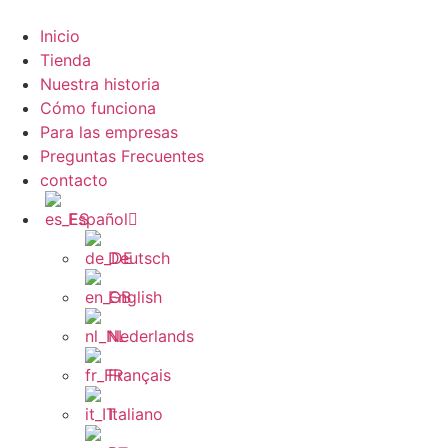
Zum
Inhalt
Inicio
wechseln
Tienda
Nuestra historia
Cómo funciona
Para las empresas
Preguntas Frecuentes
contacto
Español
Deutsch
English
Nederlands
Français
Italiano