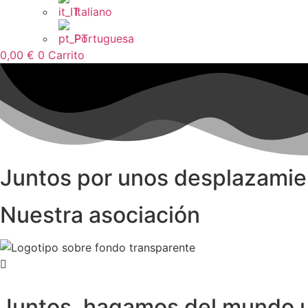
Italiano
Portuguesa
0,00
€
0
Carrito
Juntos por unos desplazamie
Nuestra asociación
Juntos, hagamos del mundo u