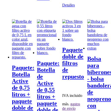
Detalles
Paquete
doble de
Bolsa
Paquete:
filtros
para
Paquete:
Botella
de
biberone
Botella
de
repuesto
- bolsa
Active
Active
bandoler
de 0,75
de 0,55
de
litros +
IVA incluido
litros +
neopreno
paquete
paquete
más.
gastos
con
doble de
de envío
doble de