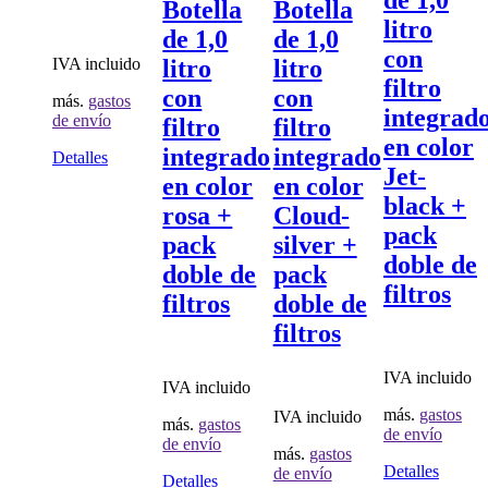
de 1,0
Botella
Botella
litro
de 1,0
de 1,0
con
IVA incluido
litro
litro
filtro
con
con
más.
gastos
integrad
de envío
filtro
filtro
en color
integrado
integrado
Este
Detalles
Jet-
producto
en color
en color
tiene
black +
rosa +
Cloud-
múltiples
pack
variantes.
pack
silver +
Las
doble de
doble de
pack
opciones
filtros
se
filtros
doble de
pueden
filtros
elegir
en
la
IVA incluido
IVA incluido
página
de
más.
gastos
IVA incluido
más.
gastos
producto
de envío
de envío
más.
gastos
Detalles
de envío
Detalles