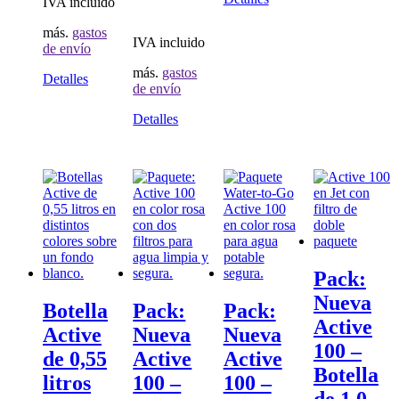
IVA incluido
elegir
en
más.
gastos
IVA incluido
la
de envío
página
más.
gastos
de
Detalles
de envío
produc
Detalles
Pack:
Nueva
Botella
Pack:
Pack:
Active
Active
Nueva
Nueva
100 –
de 0,55
Active
Active
Botella
litros
100 –
100 –