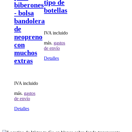
tipo de
biberones
botellas
- bolsa
bandolera
de
IVA incluido
neopreno
más.
gastos
con
de envío
muchos
Detalles
extras
IVA incluido
más.
gastos
de envío
Detalles