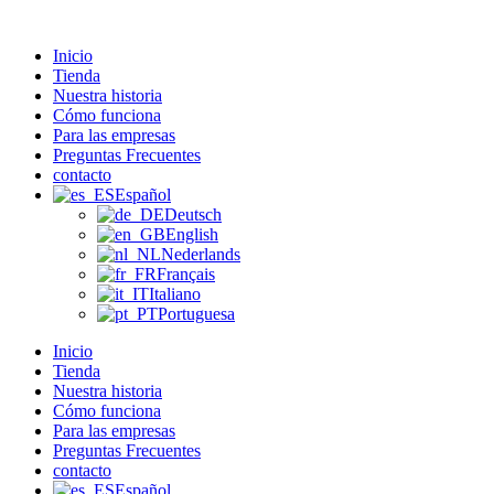
Zum
Inhalt
Inicio
wechseln
Tienda
Nuestra historia
Cómo funciona
Para las empresas
Preguntas Frecuentes
contacto
Español
Deutsch
English
Nederlands
Français
Italiano
Portuguesa
Inicio
Tienda
Nuestra historia
Cómo funciona
Para las empresas
Preguntas Frecuentes
contacto
Español