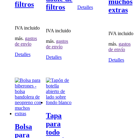
muchos
filtros
filtros
Detalles
extras
IVA incluido
IVA incluido
IVA incluido
más.
gastos
más.
gastos
de envío
más.
gastos
de envío
de envío
Este
Detalles
Este
Detalles
producto
Detalles
producto
tiene
tiene
múltiples
múltiples
variantes.
variantes.
Las
Las
opciones
opciones
se
se
pueden
pueden
elegir
elegir
en
en
Tapa
la
la
página
para
página
Bolsa
de
de
todo
producto
para
producto