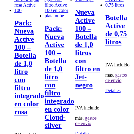
Nueva
Botella
Active
Pack:
Active
Pack:
100 –
Nueva
de 0,75
Nueva
Botella
Active
litros
Active
de 1,0
100 –
100 –
litros
Botella
Botella
con
de 1,0
IVA incluido
de 1,0
filtro en
litro
más.
gastos
litro
Jet-
con
de envío
con
negro
filtro
Este
Detalles
filtro
integrado
produc
integrado
tiene
en color
múltipl
IVA incluido
en color
rosa
variant
Cloud-
Las
más.
gastos
opcion
de envío
silver
se
pueden
Detalles