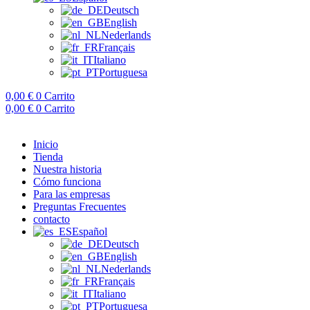
Deutsch
English
Nederlands
Français
Italiano
Portuguesa
0,00
€
0
Carrito
0,00
€
0
Carrito
Inicio
Tienda
Nuestra historia
Cómo funciona
Para las empresas
Preguntas Frecuentes
contacto
Español
Deutsch
English
Nederlands
Français
Italiano
Portuguesa